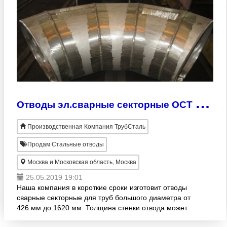
О
тводы эл.сварные секторные ОСТ 34 10.752-97
Производственная Компания ТрубСталь
Продам Стальные отводы
Москва и Московская область, Москва
25.05.2019 19:01
Наша компания в короткие сроки изготовит отводы
сварные секторные для труб большого диаметра от
426 мм до 1620 мм. Толщина стенки отвода может
составлять от 6 до 25 мм. При производстве