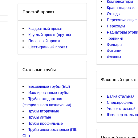
Компенсаторы
Краны шаровые
Простой прокат
Отводы
Переключающие 
Переходы
Квадратный прокат
Радиаторы отоп
Круглый прокат (пруток)
Тройники
Полосовой прокат
Фильтры
Шестигранный прокат
Фитинги
Фланцы
Стальные трубы
Фасонный прокат
Бесшовные трубы (БШ)
Изолированные трубы
Балка стальная
Труба стандартная
Спец.профиль
(специального назначения)
Уголок стальной
Трубы вторичные
Швеллер стальн
Трубы литые
Трубы профильные
Трубы электросварные (ПШ
СШ)
Цветной металло