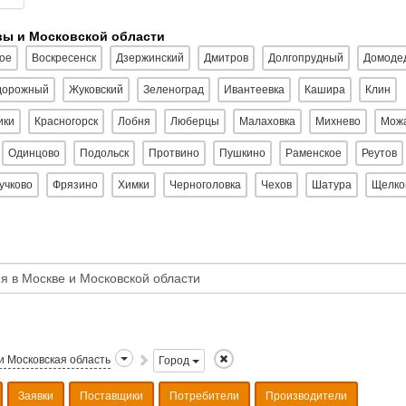
вы и Московской области
ое
Воскресенск
Дзержинский
Дмитров
Долгопрудный
Домоде
дорожный
Жуковский
Зеленоград
Ивантеевка
Кашира
Клин
ики
Красногорск
Лобня
Люберцы
Малаховка
Михнево
Мож
Одинцово
Подольск
Протвино
Пушкино
Раменское
Реутов
учково
Фрязино
Химки
Черноголовка
Чехов
Шатура
Щелко
и Московская область
Город
Заявки
Поставщики
Потребители
Производители