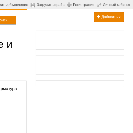
вить объявление
Загрузить прайс
Регистрация
Личный кабинет
Добавить
оиск
е и
арматура