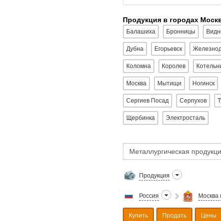
Продукция в городах Моск
Балашиха
Бронницы
Видн
Дубна
Егорьевск
Железно
Коломна
Королев
Котельн
Москва
Мытищи
Ногинск
Сергиев Посад
Серпухов
Т
Щербинка
Электросталь
Продукция
Россия
Москва 
Купить
Продать
Цены