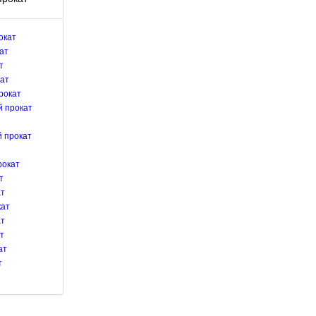
окат
ат
т
ат
рокат
 прокат
 прокат
рокат
т
ат
кат
ат
т
ат
т