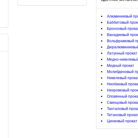
Алюминиевый пр
Баббитовый прок
Бронзовый прока
Ванадиевый прок
Вольфрамовый п
Дюралюминиевый
Латунный прокат
Медно-никелевый
Медный прокат
Молибденовый п
Никелевый прока
Ниобиевый прок
Нихромовый про
Оловянный прок
Свинцовый прока
Танталовый прок
Титановый прока
Цинковый прокат