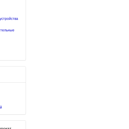
устройства
ительные
ой
прокат