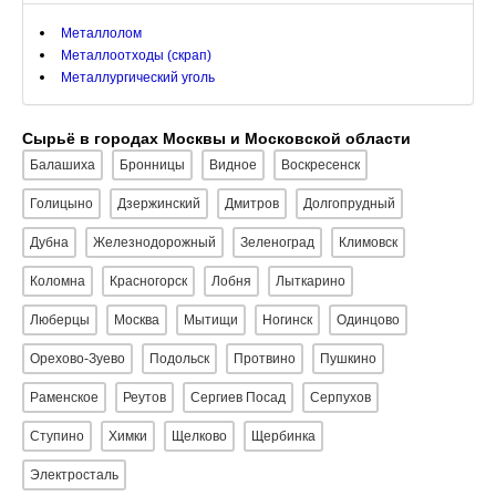
Металлолом
Металлоотходы (скрап)
Металлургический уголь
Сырьё в городах Москвы и Московской области
Балашиха
Бронницы
Видное
Воскресенск
Голицыно
Дзержинский
Дмитров
Долгопрудный
Дубна
Железнодорожный
Зеленоград
Климовск
Коломна
Красногорск
Лобня
Лыткарино
Люберцы
Москва
Мытищи
Ногинск
Одинцово
Орехово-Зуево
Подольск
Протвино
Пушкино
Раменское
Реутов
Сергиев Посад
Серпухов
Ступино
Химки
Щелково
Щербинка
Электросталь