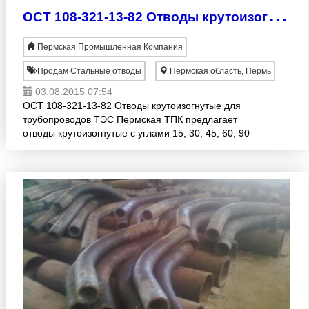
О
СТ 108-321-13-82 Отводы крутоизогнутые для трубопроводов ТЭС
Пермская Промышленная Компания
Продам Стальные отводы
Пермская область, Пермь
03.08.2015 07:54
ОСТ 108-321-13-82 Отводы крутоизогнутые для
трубопроводов ТЭС Пермская ТПК предлагает
отводы крутоизогнутые с углами 15, 30, 45, 60, 90
изготавливаемые из труб марки стали 20 по ТУ 14-
3р-55-2001 для