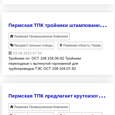
ТЭС р=4÷24 МПА, t=145÷400 3. ОСТ 108.321.13-82
Отводы гнутые д
П
ермская ТПК тройники штампованные, с вытянутой горловиной для тепловых электростанций:
Пермская Промышленная Компания
Продам Стальные отводы
Пермская область, Пермь
03.08.2015 07:54
Тройники по: ОСТ 108.104.06-82 Тройники
переходные с вытянутой горловиной для
трубопроводов ТЭС ОСТ 108.104.07-82
Ответвления тройниковые трубопроводов ТЭС ОСТ
108.104.08-82 Тройники штампованные ра
П
ермская ТПК предлагает крутоизогнутые и гнутые отводы для тепловых электростанций:
Пермская Промышленная Компания