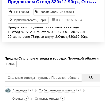
П
редлагаем Отвод 820x12 90гр., Отвод 630x10 90гр., ГОСТ 30753-01.
НПК Глобал
Продам Стальные отводы
03.08.2015 07:54
Пермская область, Пермь
Предлагаем продукцию из наличия на складе:
1.Отвод 820x12 90гр. сталь 09Г2С ГОСТ 30753-01
20 шт. по цене 78т/р. за штуку. 2.Отвод 630x10 90гр.
сталь 09Г2С ГОСТ 30753-01 20 шт. по цене 25т/р
Продам Стальные отводы в городах Пермской области
Пермь
Продукция
Трубопроводная арматура
Отводы
Стальные отводы