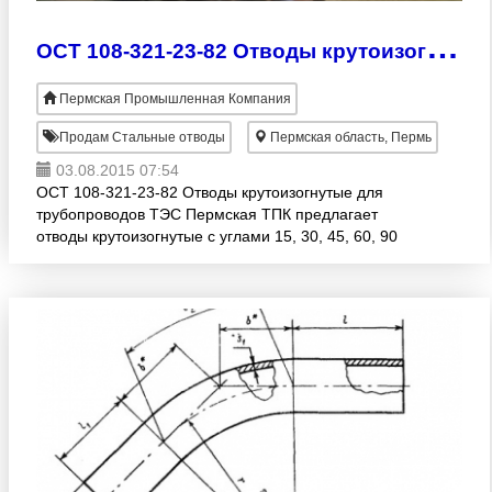
О
СТ 108-321-23-82 Отводы крутоизогнутые для трубопроводов ТЭС
Пермская Промышленная Компания
Продам Стальные отводы
Пермская область, Пермь
03.08.2015 07:54
ОСТ 108-321-23-82 Отводы крутоизогнутые для
трубопроводов ТЭС Пермская ТПК предлагает
отводы крутоизогнутые с углами 15, 30, 45, 60, 90
изготавливаемые из труб марки стали 20 по ТУ 14-
3р-55-2001 для