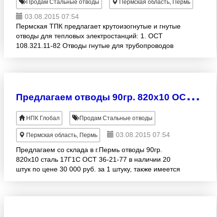
Продам Стальные отводы
Пермская область, Пермь
03.08.2015 07:54
Пермская ТПК предлагает крутоизогнутые и гнутые
отводы для тепловых электростанций: 1. ОСТ
108.321.11-82 Отводы гнутые для трубопроводов
ТЭС р=37, 3 МПА, t=280, 2. ОСТ 108.321.12-82
Отводы гнутые д
П
редлагаем отводы 90гр. 820x10 ОСТ 36-21-77 20 штук по цене 30 000 руб/шт и тройники 820x10 ОСТ 36-24-77 5 штук.
НПК Глобал
Продам Стальные отводы
03.08.2015 07:54
Пермская область, Пермь
Предлагаем со склада в г.Пермь отводы 90гр.
820x10 сталь 17Г1С ОСТ 36-21-77 в наличии 20
штук по цене 30 000 руб. за 1 штуку, также имеется
в наличии тройники 820x10 сталь 17Г1С ОСТ 36-24-
77 5 штук.В