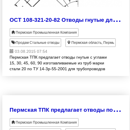
О
СТ 108-321-20-82 Отводы гнутые для трубопроводов ТЭС
Пермская Промышленная Компания
Продам Стальные отводы
Пермская область, Пермь
03.08.2015 07:54
Пермская ТПК предлагает отводы гнутые с углами
15, 30, 45, 60, 90 изготавливаемые из труб марки
стали 20 по ТУ 14-3р-55-2001 для трубопроводов
пара и горячей воды тепловых электростанций c
номинальным да
П
ермская ТПК предлагает отводы по ОСТ 108.321.19-82
Пермская Промышленная Компания