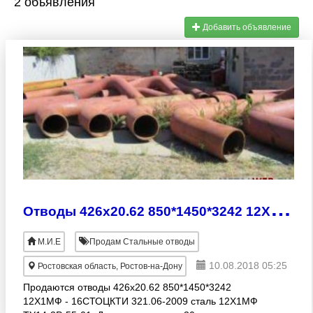
2 объявления
Добавить объявление
О
тводы 426х20.62 850*1450*3242 12Х1мф - 90гр
М.И.Е
Продам Стальные отводы
10.08.2018 05:25
Ростовская область, Ростов-на-Дону
Продаются отводы 426х20.62 850*1450*3242
12Х1МФ - 16СТОЦКТИ 321.06-2009 сталь 12Х1МФ