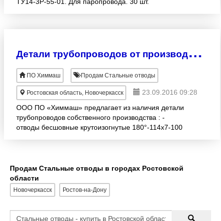
ТУ14-3Р-55-01. Для паропровода. 30 шт.
Д
етали трубопроводов от производителя
ПО Химмаш
Продам Стальные отводы
23.09.2016 09:28
Ростовская область, Новочеркасск
ООО ПО «Химмаш» предлагает из наличия детали
трубопроводов собственного производства : -
отводы бесшовные крутоизогнутые 180°-114х7-100
РМЦ=228 15Х5М – 38шт 180°-11
Продам Стальные отводы в городах Ростовской
области
Новочеркасск
Ростов-на-Дону