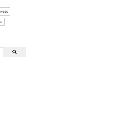
нево
ки