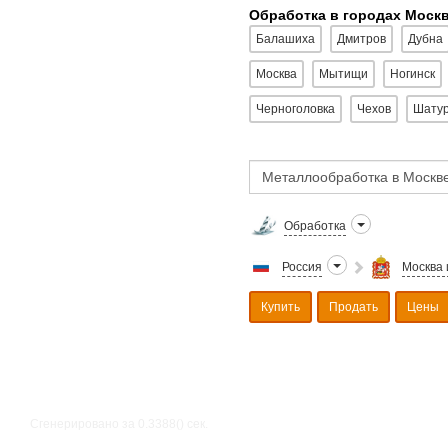
Обработка в городах Моск
Балашиха
Дмитров
Дубна
Москва
Мытищи
Ногинск
Черноголовка
Чехов
Шату
Обработка
Россия
Москва 
Купить
Продать
Цены
Сгенерировано за 0.3388() cек.