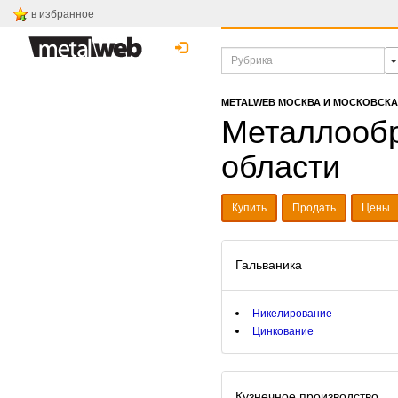
в избранное
METALWEB МОСКВА И МОСКОВСК
Металлообр
области
Купить
Продать
Цены
Гальваника
Никелирование
Цинкование
Кузнечное производство