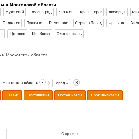
вы и Московской области
Жуковский
Зеленоград
Королев
Красногорск
Люберцы
Мих
Подольск
Пушкино
Раменское
Сергиев Посад
Фрязино
Хим
ра
Щелково
Щербинка
Электросталь
и Московская область
Город
Заявки
Поставщики
Потребители
Производители
О проекте