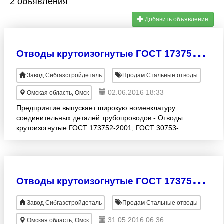
2 объявления
Добавить объявление
О
тводы крутоизогнутые ГОСТ 173752-2001, ГОСТ 30753-2001
Завод Сибгазстройдеталь
Продам Стальные отводы
02.06.2016 18:33
Омская область, Омск
Предприятие выпускает широкую номенклатуру
соединительных деталей трубопроводов - Отводы
крутоизогнутые ГОСТ 173752-2001, ГОСТ 30753-
2001; - Отводы крутоизогнутые бесшовные из
легированной, высоколе
О
тводы крутоизогнутые ГОСТ 173752-2001, ГОСТ 30753-2001;
Завод Сибгазстройдеталь
Продам Стальные отводы
31.05.2016 06:36
Омская область, Омск