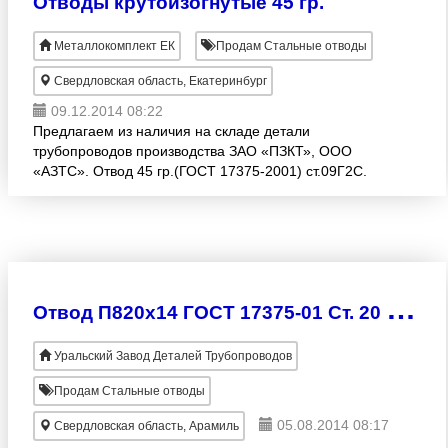
Отводы крутоизогнутые 45 гр.
Металлокомплект ЕК
Продам Стальные отводы
Свердловская область, Екатеринбург
09.12.2014 08:22
Предлагаем из наличия на складе детали
трубопроводов производства ЗАО «ПЗКТ», ООО
«АЗТС». Отвод 45 гр.(ГОСТ 17375-2001) ст.09Г2С.
Отвод 45 гр. 09Г2С 108*4, отвод 45 гр. 09Г2С 114*4,
отвод 45 гр. 09Г2
О
твод П820х14 ГОСТ 17375-01 Ст. 20 и 09Г2С
Уральский Завод Деталей Трубопроводов
Продам Стальные отводы
05.08.2014 08:17
Свердловская область, Арамиль