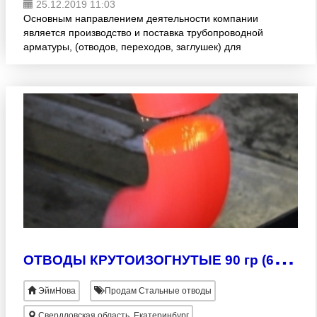
25.12.2019 11:03
Основным направлением деятельности компании
является производство и поставка трубопроводной
арматуры, (отводов, переходов, заглушек) для
предприятий топливно-энергетического комплекса и
нефтегазовой п
О
ТВОДЫ КРУТОИЗОГНУТЫЕ 90 гр (60гр, 45гр, 30гр;)
ЭймНова
Продам Стальные отводы
Свердловская область, Екатеринбург