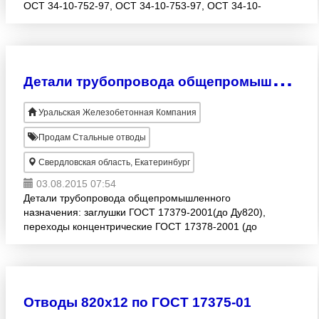
ОСТ 34-10-752-97, ОСТ 34-10-753-97, ОСТ 34-10-
761-97, ОСТ 34-10-764-92, ОСТ 108.104.01-82 ÷
ОСТ 108.104-20-8
Д
етали трубопровода общепромышленного назначения
Уральская Железобетонная Компания
Продам Стальные отводы
Свердловская область, Екатеринбург
03.08.2015 07:54
Детали трубопровода общепромышленного
назначения: заглушки ГОСТ 17379-2001(до Ду820),
переходы концентрические ГОСТ 17378-2001 (до
Ду377), а так же изготовление сварных деталей
трубопровода ОСТ 36-19
Отводы 820х12 по ГОСТ 17375-01