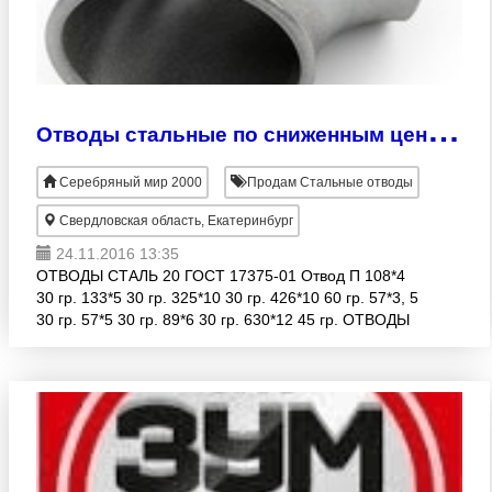
О
тводы стальные по сниженным ценам в наличии на складе. Скидки до 50%!
Серебряный мир 2000
Продам Стальные отводы
Свердловская область, Екатеринбург
24.11.2016 13:35
ОТВОДЫ СТАЛЬ 20 ГОСТ 17375-01 Отвод П 108*4
30 гр. 133*5 30 гр. 325*10 30 гр. 426*10 60 гр. 57*3, 5
30 гр. 57*5 30 гр. 89*6 30 гр. 630*12 45 гр. ОТВОДЫ
СТАЛЬ 09г2с ГОСТ 17375-2001 Отвод П