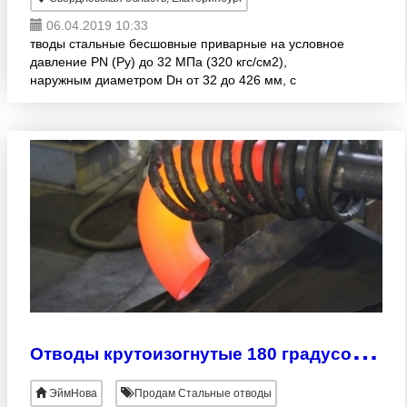
06.04.2019 10:33
тводы стальные бесшовные приварные на условное
давление PN (Py) до 32 МПа (320 кгс/см2),
наружным диаметром Dн от 32 до 426 мм, с
радиусом кривизны 2D(R=1 DN) и 3D (R=1, 5 DN), 1
и 2 исполнения. из
О
тводы крутоизогнутые 180 градусов от Дн32
ЭймНова
Продам Стальные отводы