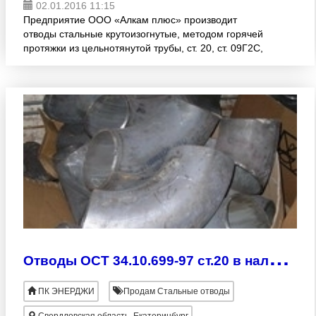
02.01.2016 11:15
Предприятие ООО «Алкам плюс» производит
отводы стальные крутоизогнутые, методом горячей
протяжки из цельнотянутой трубы, ст. 20, ст. 09Г2С,
соответствующие ГОСТ 17375-2001; Ду=21-325 мм.
для предпри
О
тводы ОСТ 34.10.699-97 ст.20 в наличии
ПК ЭНЕРДЖИ
Продам Стальные отводы