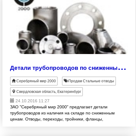
Д
етали трубопроводов по сниженным ценам в наличии на складе. Скидки до 50%!
Серебряный мир 2000
Продам Стальные отводы
Свердловская область, Екатеринбург
24.10.2016 11:27
ЗАО "Серебряный мир 2000" предлагает детали
трубопроводов из наличия на складе по сниженным
ценам. Отводы, переходы, тройники, фланцы,
крепеж. ГОСТ, ТУ. Большие и малые диаметры.
Сталь 20, 09Г