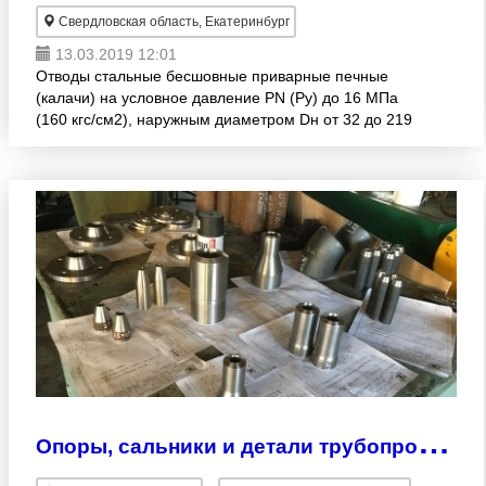
Свердловская область, Екатеринбург
13.03.2019 12:01
Отводы стальные бесшовные приварные печные
(калачи) на условное давление PN (Py) до 16 МПа
(160 кгс/см2), наружным диаметром Dн от 32 до 219
мм, из сталей 20, 09Г2С по ГОСТ 17375-01, ГОСТ
17380-01.
О
поры, сальники и детали трубопровода!