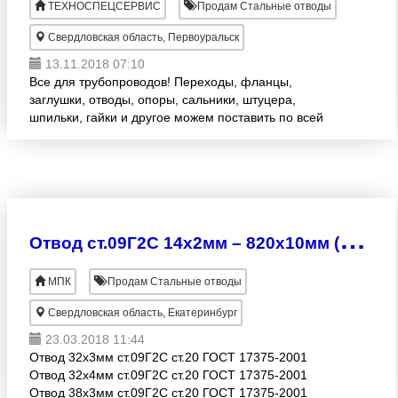
ТЕХНОСПЕЦСЕРВИС
Продам Стальные отводы
Свердловская область, Первоуральск
13.11.2018 07:10
Все для трубопроводов! Переходы, фланцы,
заглушки, отводы, опоры, сальники, штуцера,
шпильки, гайки и другое можем поставить по всей
России. . Наличие на складе можете посмотреть во
вложении! Если не
О
твод ст.09Г2С 14х2мм – 820х10мм (ст.20) ГОСТ 17375-2001
МПК
Продам Стальные отводы
Свердловская область, Екатеринбург
23.03.2018 11:44
Отвод 32х3мм ст.09Г2С ст.20 ГОСТ 17375-2001
Отвод 32х4мм ст.09Г2С ст.20 ГОСТ 17375-2001
Отвод 38х3мм ст.09Г2С ст.20 ГОСТ 17375-2001