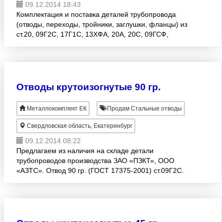
09.12.2014 18:43
Комплектация и поставка деталей трубопровода
(отводы, переходы, тройники, заглушки, фланцы) из
ст.20, 09Г2С, 17Г1С, 13ХФА, 20А, 20С, 09ГСФ,
10Г2ФБЮ, 15Х5М, 12Х1МФ, 08(12)Х18Н10Т,
10Х17Н13М2Т, 06ХН28МД
Отводы крутоизогнутые 90 гр.
Металлокомплект ЕК
Продам Стальные отводы
Свердловская область, Екатеринбург
09.12.2014 08:22
Предлагаем из наличия на складе детали
трубопроводов производства ЗАО «ПЗКТ», ООО
«АЗТС». Отвод 90 гр. (ГОСТ 17375-2001) ст.09Г2С.
Отвод 90 гр. 09Г2С 108*4, отвод 90 гр. 09Г2С 114*4,
отвод 90 гр. 09Г