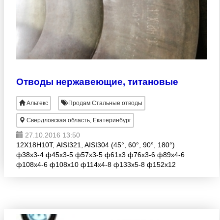
Отводы нержавеющие, титановые
Альтекс
Продам Стальные отводы
Свердловская область, Екатеринбург
27.10.2016 13:50
12Х18Н10Т, AISI321, AISI304 (45°, 60°, 90°, 180°)
ф38х3-4 ф45х3-5 ф57х3-5 ф61х3 ф76х3-6 ф89х4-6
ф108х4-6 ф108х10 ф114х4-8 ф133х5-8 ф152х12
180° ф159х4.5-8 ф168х5 ф168х8 ф