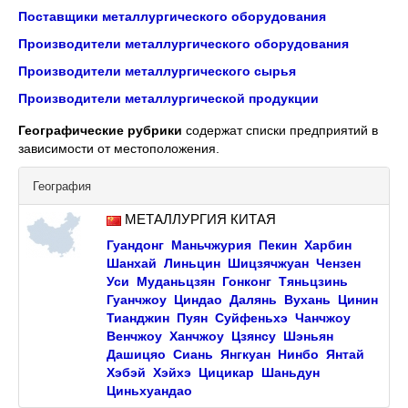
Поставщики металлургического оборудования
Производители металлургического оборудования
Производители металлургического сырья
Производители металлургической продукции
Географические рубрики
содержат списки предприятий в
зависимости от местоположения.
География
МЕТАЛЛУРГИЯ КИТАЯ
Гуандонг
Маньчжурия
Пекин
Харбин
Шанхай
Линьцин
Шицзячжуан
Чензен
Уси
Муданьцзян
Гонконг
Тяньцзинь
Гуанчжоу
Циндао
Далянь
Вухань
Цинин
Тианджин
Пуян
Суйфеньхэ
Чанчжоу
Венчжоу
Ханчжоу
Цзянсу
Шэньян
Дашицяо
Сиань
Янгкуан
Нинбо
Янтай
Хэбэй
Хэйхэ
Цицикар
Шаньдун
Циньхуандао