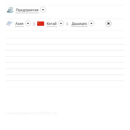
Предприятия
Азия
Китай
Дашицяо
Сгенерировано за 0.0439() cек.