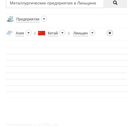
Предприятия
Азия
Китай
Линьцин
Сгенерировано за 0.0298() cек.