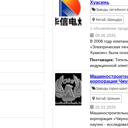
Хуасинь
Заводы литейного
Китай, Шаньдун
1 объявление прод
08.06.2026
В 2008 году компан
«Электрическая печ
Хуаксин» была осно
городе Вэйфан, пр
Поставщик:
Тигель
Шаньдун. Предприя
индукционной элект
занимает 60 000 м²
более 300 человек.
Машиностроите
Является национа
корпорация Чжу
высокотехнологичны
Заводы горно-шахт
Китай, Шэньян
25.03.2026
Машиностроительн
корпорация «Чжунх
научно - исследова