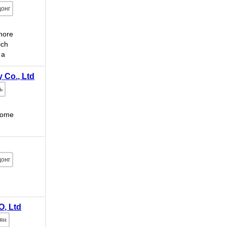
донг
shore
ich
 a
able
 Co., Ltd
ь
(come
донг
O, Ltd
ьян