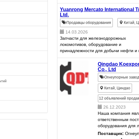
конструкторское и
профессиональное
Yuanrong Mercato International T
Ltd.
предприятие по
производству тяжел
Продавцы оборудования
Китай, 
горнодобывающего
14.03.2026
оборудования.Осно
Запчасти для железнодорожных
производство крупно
локомотивов, оборудование и
принадлежности для добычи нефти и г
также для металлургии.Изготовление
нестандартных деталей
Qingdao Koexpor
Co., Ltd
Огнеупорные заво
ытий
Китай, Циндао
12
объявлений прода
26.12.2023
Наша компания явл
ответственным пос
оборудования для л
выплавляемым мод
Поставщик:
Огнеу
ЛВМ. Данное обору