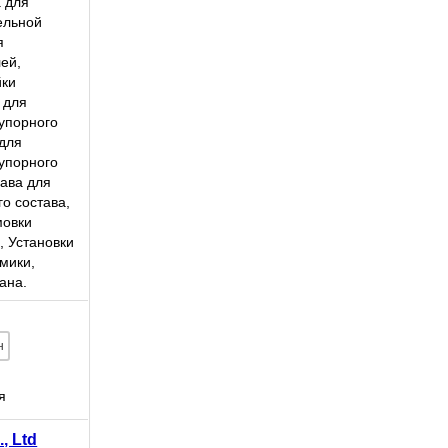
 для
ельной
ок
я
его
ей,
...
йки
 для
упорного
 для
упорного
ава для
о состава,
мовки
 Установки
мики,
ана.
н
я
, Ltd