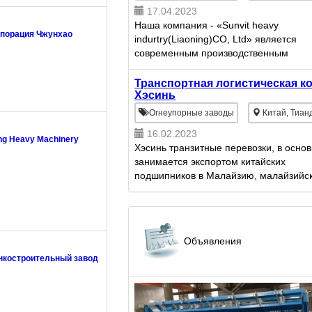
17.04.2023
Наша компания - «Sunvit heavy
порация Чжунхао
indurtry(Liaoning)CO, Ltd» является
современным производственным
предприятием, по выпуску горно-
металлургического оборудования, а т
Транспортная логистическая к
запасных частей к нему и расходных..
Хэсинь
Огнеупорные заводы
Китай, Тиан
16.02.2023
g Heavy Machinery
Хэсинь транзитные перевозки, в осно
занимается экспортом китайских
подшипников в Малайзию, малайзийс
подшипников в Россию, решение
антидемпинговых пошлин
Объявления
нкостроительный завод