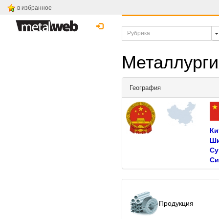
в избранное
Металлурги
География
Ки
Ши
Су
Си
Продукция