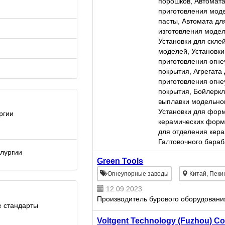
порошков, Автомата
применяется для
приготовления мод
производства отлив
пасты, Автомата дл
небольшого и средн
изготовления модел
размеров требующих
Установки для скле
моделей, Установки
приготовления огне
покрытия, Агрегата
приготовления огне
покрытия, Бойлеркл
выплавки модельног
Установки для фор
ргии
керамических форм,
для отделения кера
Галтовочного бараб
лургии
Green Tools
Огнеупорные заводы
Китай, Пеки
12.09.2023
Производитель бурового оборудовани
 стандарты
Voltgent Technology (Fuzhou) Co.