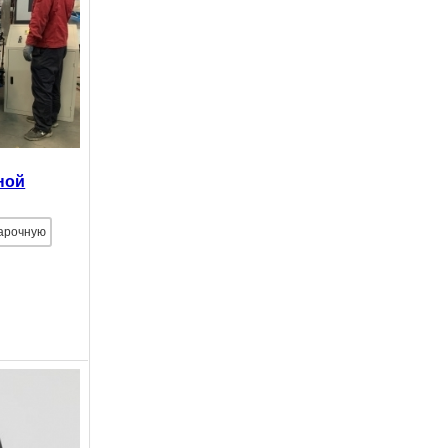
ной
арочную
.
ной
и