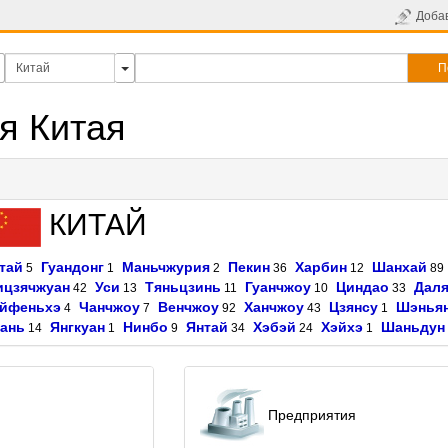
Доба
П
я Китая
КИТАЙ
тай
Гуандонг
Маньчжурия
Пекин
Харбин
Шанхай
5
1
2
36
12
89
цзячжуан
Уси
Тяньцзинь
Гуанчжоу
Циндао
Дал
42
13
11
10
33
йфеньхэ
Чанчжоу
Венчжоу
Ханчжоу
Цзянсу
Шэнья
4
7
92
43
1
ань
Янгкуан
Нинбо
Янтай
Хэбэй
Хэйхэ
Шаньдун
14
1
9
34
24
1
Предприятия