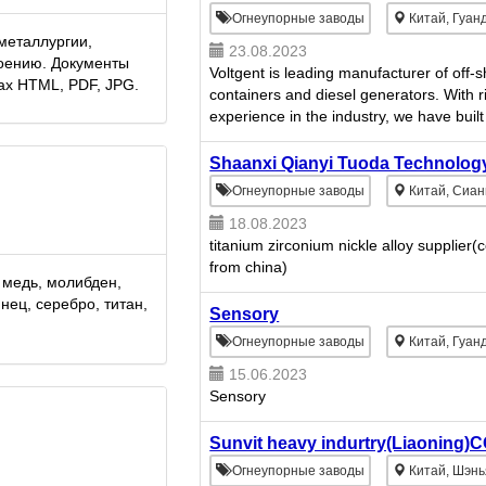
Огнеупорные заводы
Китай, Гуан
металлургии,
23.08.2023
оению. Документы
Voltgent is leading manufacturer of off-
ах HTML, PDF, JPG.
containers and diesel generators. With r
experience in the industry, we have built
reputation for providing high-quality, reli
and efficient off-...
Shaanxi Qianyi Tuoda Technology
Огнеупорные заводы
Китай, Сиан
18.08.2023
titanium zirconium nickle alloy supplier
from china)
 медь, молибден,
инец, серебро, титан,
Sensory
Огнеупорные заводы
Китай, Гуан
15.06.2023
Sensory
Sunvit heavy indurtry(Liaoning)C
Огнеупорные заводы
Китай, Шэн