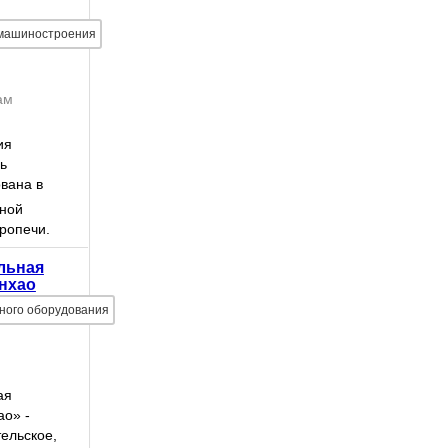
 машиностроения
ам
ия
ь
вана в
овинция
ной
тие
ропечи.
, штат —
льная
льным
нхао
м ...
ного оборудования
ая
ао» -
тельское,