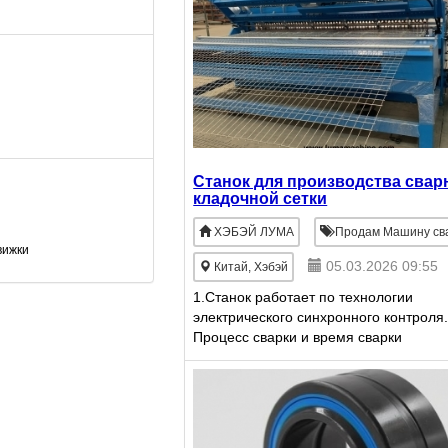
Станок для производства свар
кладочной сетки
ХЭБЭЙ ЛУМА
Продам Машину св
вижки
05.03.2026 09:55
Китай, Хэбэй
1.Станок работает по технологии
электрического синхронного контроля
Процесс сварки и время сварки
контролируются цифровой интеграль
электрической схемой. Процесс сварк
протекает стабильно и с в