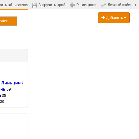
вить объявление
Загрузить прайс
Регистрация
Личный кабинет
Добавить
оиск
Линьцин
7
янь
59
н
38
39