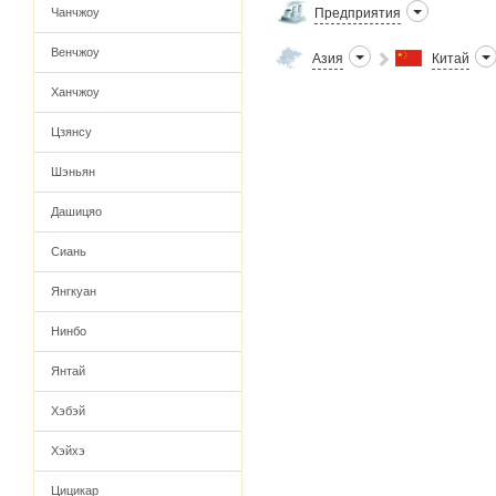
Чанчжоу
Предприятия
Венчжоу
Азия
Китай
Ханчжоу
Цзянсу
Шэньян
Дашицяо
Сиань
Янгкуан
Нинбо
Янтай
Хэбэй
Хэйхэ
Цицикар