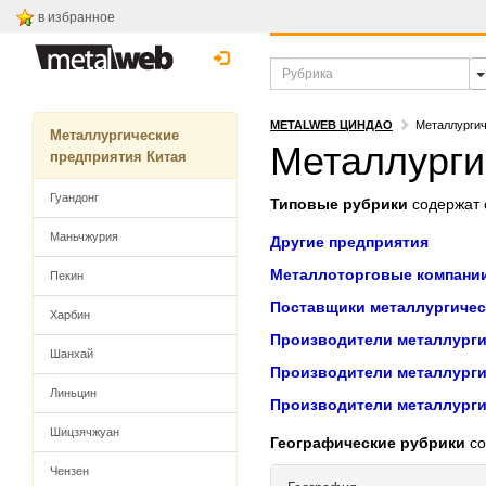
в избранное
METALWEB ЦИНДАО
Металлургич
Металлургические
Металлурги
предприятия Китая
Гуандонг
Типовые рубрики
содержат с
Маньчжурия
Другие предприятия
Металлоторговые компани
Пекин
Поставщики металлургичес
Харбин
Производители металлурги
Шанхай
Производители металлурги
Линьцин
Производители металлурги
Шицзячжуан
Географические рубрики
со
Чензен