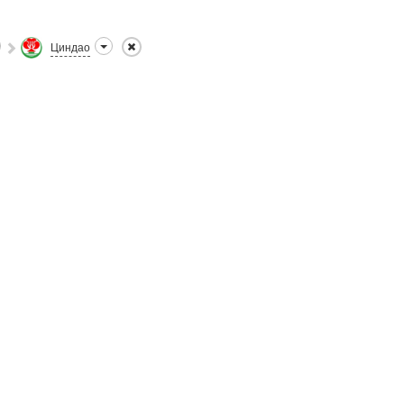
Циндао