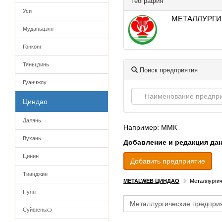
География
Уси
МЕТАЛЛУРГИ
Муданьцзян
Гонконг
Тяньцзинь
Поиск предприятия
Гуанчжоу
Циндао
Далянь
Например: ММК
Вухань
Добавление и редакция да
Цинин
Добавить предприятие
Тианджин
METALWEB ЦИНДАО
Металлургич
Пуян
Суйфеньхэ