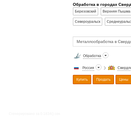
Обработка в городах Свер
Березовский
Верхняя Пышма
Североуральск
Среднеуральс
Обработка
Россия
Свердло
Купить
Продать
Цены
Сгенерировано за 0.1834() cек.