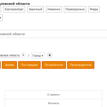
дловской области
Екатеринбург
Заречный
Невьянск
Первоуральск
Ревда
к
вская область
Город
Заявки
Поставщики
Потребители
Производители
О проекте
Контакты