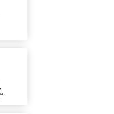
0
0
а
и -
и