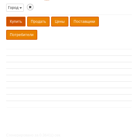
Город
Купить
Продать
Цены
Поставщики
Потребители
Сгенерировано за 0.3641() cек.