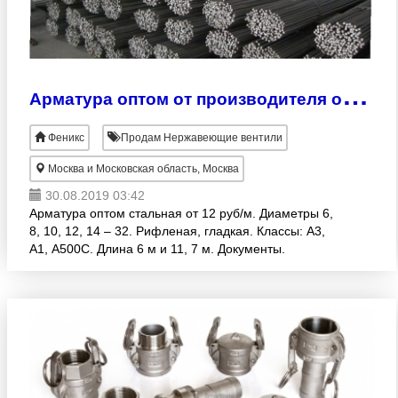
А
рматура оптом от производителя от 12 руб/м
Феникс
Продам Нержавеющие вентили
Москва и Московская область, Москва
30.08.2019 03:42
Арматура оптом стальная от 12 руб/м. Диаметры 6,
8, 10, 12, 14 – 32. Рифленая, гладкая. Классы: А3,
А1, А500С. Длина 6 м и 11, 7 м. Документы.
Напрямую с производства. Доставка по России,
самовывоз.