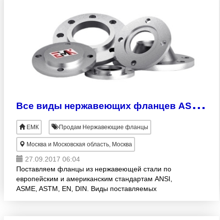
В
се виды нержавеющих фланцев ASME B16.5, EN 1092-1 из Европы
ЕМК
Продам Нержавеющие фланцы
Москва и Московская область, Москва
27.09.2017 06:04
Поставляем фланцы из нержавеющей стали по
европейским и американским стандартам ANSI,
ASME, ASTM, EN, DIN. Виды поставляемых
фланцев: воротниковый, глухой, плоский,
свободный, раструбный, резьбовой.