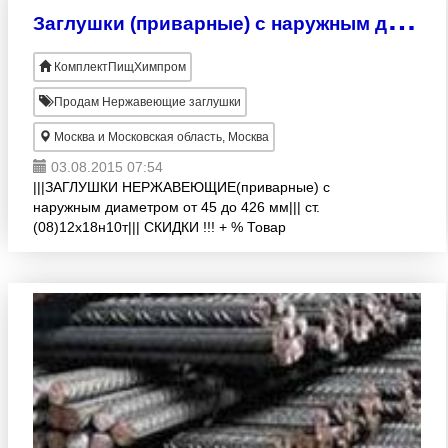
З
аглушки (приварные) с наружным диаметром от 45 до 426 мм
КомплектПищХимпром
Продам Нержавеющие заглушки
Москва и Московская область, Москва
03.08.2015 07:54
|||ЗАГЛУШКИ НЕРЖАВЕЮЩИЕ(приварные) с
наружным диаметром от 45 до 426 мм||| ст.
(08)12х18н10т||| СКИДКИ !!! + % Товар
сертифицирован!!!Резка!!! Цена договорная