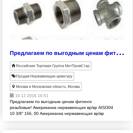
П
редлагаем по выгодным ценам фитинги резьбовые!
Российская Торговая Группа МетПромСтар
Продам Нержавеющую арматуру
Москва и Московская область, Москва
10.12.2016 16:51
Предлагаем по выгодным ценам фитинги
резьбовые! Американка нержавеющая вр/вр AISI304
10 3/8" 156, 00 Американка нержавеющая вр/вр
AISI304 15 1/2" 162, 00 Американка нержавеющая
вр/вр AISI304 20 3/4"