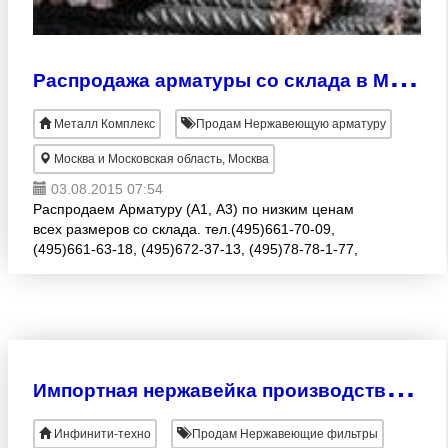
Р
аспродажа арматуры со склада в Москве
Металл Комплекс
Продам Нержавеющую арматуру
Москва и Московская область, Москва
03.08.2015 07:54
Распродаем Арматуру (А1, А3) по низким ценам
всех размеров со склада. тел.(495)661-70-09,
(495)661-63-18, (495)672-37-13, (495)78-78-1-77,
(495)672-38-82 Доставка жд и автотранспортом,
услуги по мета
И
мпортная нержавейка производства фирмы Valve Tek
Инфинити-техно
Продам Нержавеющие фильтры