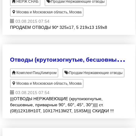
НЕРЖ СНАБ
Продам Нержавеющие отводы
Москва и Московская область, Москва
03.08.2015 07:54
ПРОДАЕМ ОТВОДЫ 90* 325х17, 5 219х13 159х8
О
тводы (крутоизогнутые, бесшовные, приварные 90°, 60°, 45°, 30°)
КомплектПищХимпром
Продам Нержавеющие отводы
Москва и Московская область, Москва
03.08.2015 07:54
|||ОТВОДЫ НЕРЖАВЕЮЩИЕ (крутоизогнутые,
бесшовные, приварные 90°, 60°, 45°, 30°)||| ст.
(08)12Х18Н10Т, 10Х17Н13М2Т, 15Х5М||| СКИДКИ !!!
+ % Товар сертифицирован!!!Резка!!! Цена
договорная