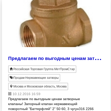
П
редлагаем по выгодным ценам затворные клапаны!
Российская Торговая Группа МетПромСтар
Продам Нержавеющие затворы
Москва и Московская область, Москва
10.12.2016 16:59
Предлагаем по выгодным ценам затворные
клапаны! Запорный клапан нержавеющий
поворотный "Баттерфляй" 2" 50 60, 3 чугун316 2266