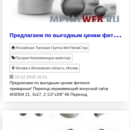
П
редлагаем по выгодным ценам фитинги приварные!
Российская Торговая Группа МетПромСтар
Продам Нержавеющую арматуру
Москва и Московская область, Москва
10.12.2016 16:51
Предлагаем по выгодным ценам фитинги
приварные! Переход нержавеющий конусный св/св
AISI304 21, 3x17, 2 1/2"х3/8" 66 Переход
нержавеющий конусный св/св AISI316L 21, 3x17, 2
1/2"х3/8" 126 Переход нержа