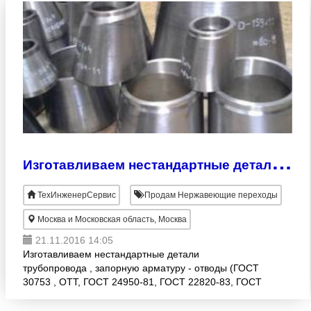
И
зготавливаем нестандартные детали трубопровода , запорную арматуру
ТехИнженерСервис
Продам Нержавеющие переходы
Москва и Московская область, Москва
21.11.2016 14:05
Изготавливаем нестандартные детали
трубопровода , запорную арматуру - отводы (ГОСТ
30753 , ОТТ, ГОСТ 24950-81, ГОСТ 22820-83, ГОСТ
22810-83, ГОСТ 22825-83, ГОСТ 22826-83, ГОСТ
22801-83, ГО