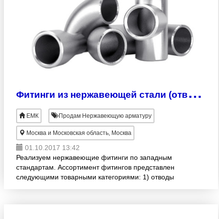
Ф
итинги из нержавеющей стали (отвод, тройник, переход, крышка): EN 10253-4, ANSI/ASME B 16.9
ЕМК
Продам Нержавеющую арматуру
Москва и Московская область, Москва
01.10.2017 13:42
Реализуем нержавеющие фитинги по западным
стандартам. Ассортимент фитингов представлен
следующими товарными категориями: 1) отводы
для труб бесшовные и сварные (45○, 90○): DIN
11852, DIN 2605-1,