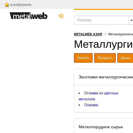
в избранное
METALWEB АЗИЯ
Металлургическ
Металлурги
Купить
Продать
Цены
Заготовки металлургически
Отливки из цветных
металлов
Поковки
Металлорудное сырье