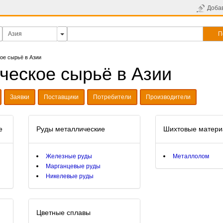
Доба
П
ое сырьё в Азии
ческое сырьё в Азии
Заявки
Поставщики
Потребители
Производители
е
Руды металлические
Шихтовые матер
Железные руды
Металлолом
Марганцевые руды
Никелевые руды
Цветные сплавы