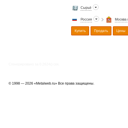
Сырьё
Россия
Москва 
Купить
Продать
Цены
Сгенерировано за 0.2624() cек.
© 1998 — 2026 «Metalweb.ru» Все права защищены.