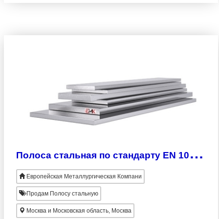
2х25мм - 110х280мм. Продукция изготовлена
согласно EN 10028-3. Широкий ассорт
П
олоса стальная по стандарту EN 10028-2
Европейская Металлургическая Компани
Продам Полосу стальную
Москва и Московская область, Москва