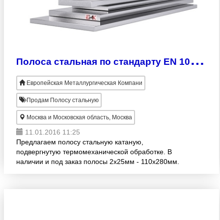
П
олоса стальная по стандарту EN 10149-2
Европейская Металлургическая Компани
Продам Полосу стальную
Москва и Московская область, Москва
11.01.2016 11:25
Предлагаем полосу стальную катаную,
подвергнутую термомеханической обработке. В
наличии и под заказ полосы 2х25мм - 110х280мм.
Продукция изготовлена согласно EN 10149-2.
Широкий размерный ряд! Продажа