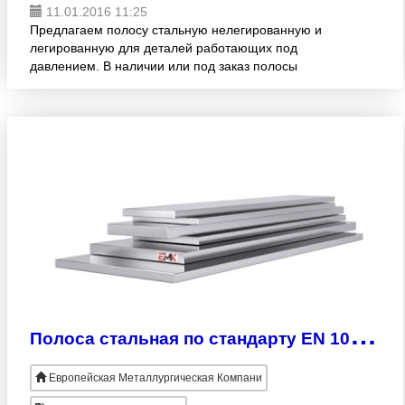
11.01.2016 11:25
Предлагаем полосу стальную нелегированную и
легированную для деталей работающих под
давлением. В наличии или под заказ полосы
2х25мм - 110х280мм. Продукция изготовлена
согласно EN 10028-2. Широкий асс
П
олоса стальная по стандарту EN 10025-2
Европейская Металлургическая Компани