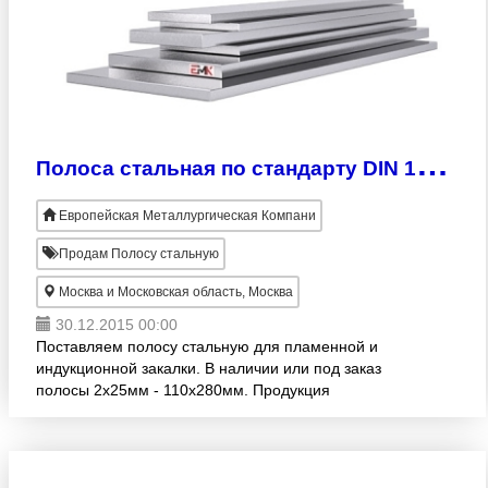
П
олоса стальная по стандарту DIN 17212
Европейская Металлургическая Компани
Продам Полосу стальную
Москва и Московская область, Москва
30.12.2015 00:00
Поставляем полосу стальную для пламенной и
индукционной закалки. В наличии или под заказ
полосы 2х25мм - 110х280мм. Продукция
изготовлена согласно стандарту DIN 17212.
Большой ассортимент! Оптовая реа