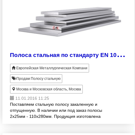
П
олоса стальная по стандарту EN 10137-2
Европейская Металлургическая Компани
Продам Полосу стальную
Москва и Московская область, Москва
11.01.2016 11:25
Поставляем стальную полосу закаленную и
отпущенную. В наличии или под заказ полосы
2х25мм - 110х280мм. Продукция изготовлена
согласно стандарту EN 10137-2. Большой
размерный ряд! Оптовые продажи. Дост