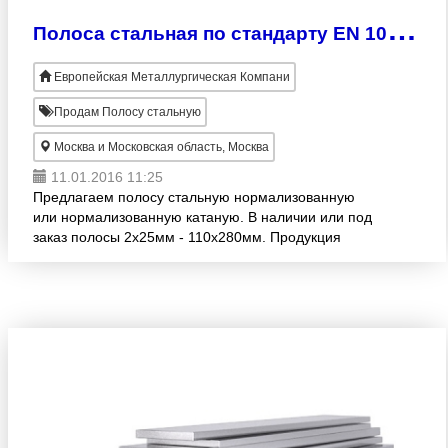
П
олоса стальная по стандарту EN 10149-3
Европейская Металлургическая Компани
Продам Полосу стальную
Москва и Московская область, Москва
11.01.2016 11:25
Предлагаем полосу стальную нормализованную
или нормализованную катаную. В наличии или под
заказ полосы 2х25мм - 110х280мм. Продукция
изготовлена согласно EN 10149-3. Широкий
ассортимент! Продажа оптом