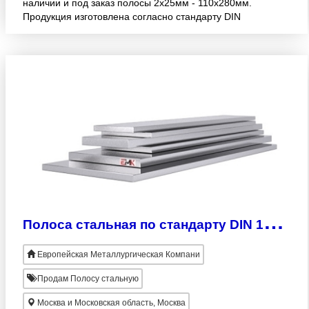
наличии и под заказ полосы 2х25мм - 110х280мм.
Продукция изготовлена согласно стандарту DIN
17210. Широкий ассортимент! Оптовая реализация.
Осуществляем до
П
олоса стальная по стандарту DIN 17172
Европейская Металлургическая Компани
Продам Полосу стальную
Москва и Московская область, Москва