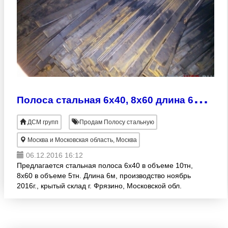
П
олоса стальная 6х40, 8х60 длина 6м, ст.3
ДСМ групп
Продам Полосу стальную
Москва и Московская область, Москва
06.12.2016 16:12
Предлагается стальная полоса 6х40 в объеме 10тн,
8х60 в объеме 5тн. Длина 6м, производство ноябрь
2016г., крытый склад г. Фрязино, Московской обл.
Стоимость 38000руб/тн с НДС.