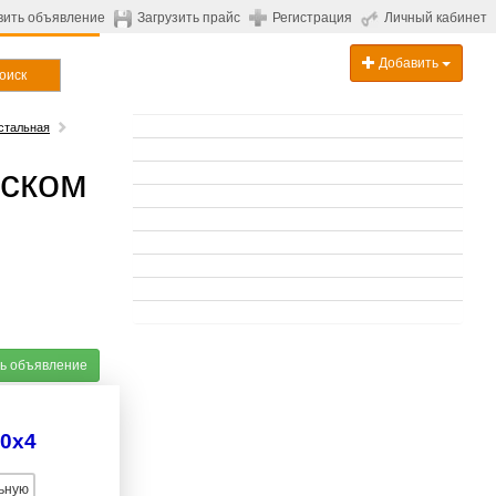
вить объявление
Загрузить прайс
Регистрация
Личный кабинет
Добавить
оиск
стальная
рском
ь объявление
40х4
ьную