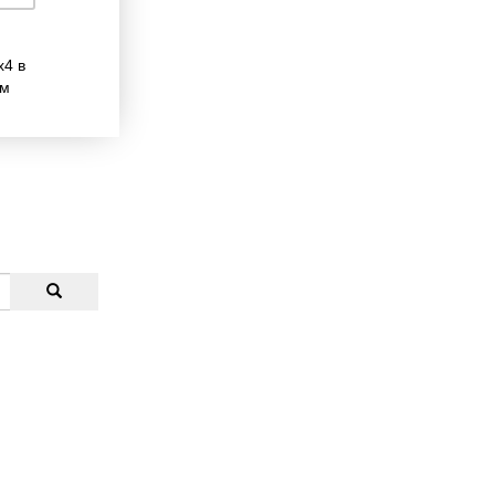
х4 в
ем