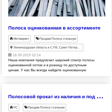
Полоса оцинкованная в ассортименте
Метмаркет
Продам Полосу стальную
Ленинградская область и С-Пб, Санкт-Петербург
16.09.2019 10:14
Наша компания предлагает широкий спектр полосы
оцинкованной оптом и в розницу по доступным
ценам. У нас Вы всегда найдете оцинкованную
полосу и любые другие виды металлопроката со
склада и под заказ.
П
олосовой прокат из наличия и под заказ
РС
Продам Полосу стальную