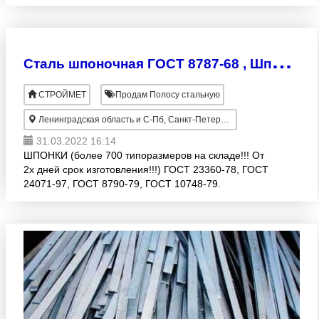
С
таль шпоночная ГОСТ 8787-68 , Шпонка ГОСТ , калиброванный квадрат
СТРОЙМЕТ
Продам Полосу стальную
Ленинградская область и С-Пб, Санкт-Петербург
31.03.2022 16:14
ШПОНКИ (более 700 типоразмеров на складе!!! От
2х дней срок изготовления!!!) ГОСТ 23360-78, ГОСТ
24071-97, ГОСТ 8790-79, ГОСТ 10748-79.
ШПОНОЧНАЯ СТАЛЬ (прокат) ГОСТ 8787-68 Сталь
45, в том числе из н