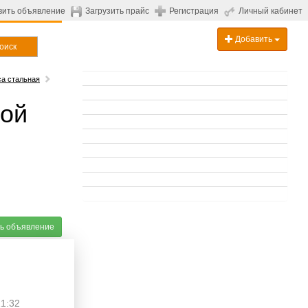
вить объявление
Загрузить прайс
Регистрация
Личный кабинет
Добавить
оиск
а стальная
кой
ь объявление
11:32