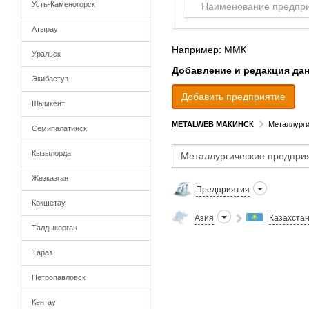
Усть-Каменогорск
Атырау
Например: ММК
Уральск
Добавление и редакция да
Экибастуз
Добавить предприятие
Шымкент
METALWEB МАКИНСК
Металлурги
Семипалатинск
Кызылорда
Жезказган
Предприятия
Кокшетау
Азия
Казахста
Талдыкорган
Тараз
Петропавловск
Кентау