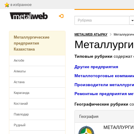
в избранное
METALWEB АТЫРАУ
Металлургич
Металлургические
Металлурги
предприятия
Казахстана
Типовые рубрики
содержат с
Актобе
Другие предприятия
Алматы
Металлоторговые компани
Астана
Производители металлурги
Караганда
Ремонтные предприятия ме
Костанай
Географические рубрики
со
Павлодар
География
Рудный
МЕТАЛЛУРГИ