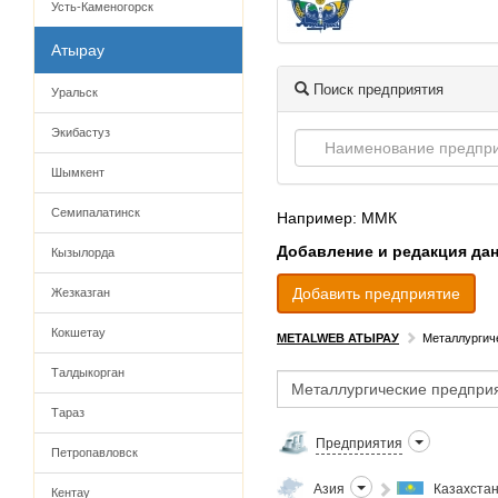
Усть-Каменогорск
Атырау
Поиск предприятия
Уральск
Экибастуз
Шымкент
Семипалатинск
Например: ММК
Добавление и редакция да
Кызылорда
Добавить предприятие
Жезказган
Кокшетау
METALWEB АТЫРАУ
Металлургич
Талдыкорган
Тараз
Предприятия
Петропавловск
Азия
Казахста
Кентау