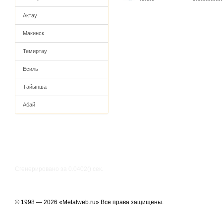
Актау
Макинск
Темиртау
Есиль
Тайынша
Абай
Сгенерировано за 0.0402() cек.
© 1998 — 2026 «Metalweb.ru» Все права защищены.