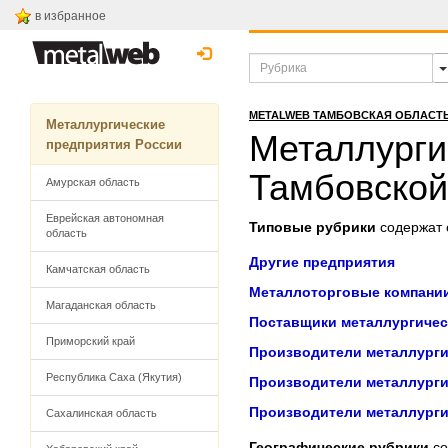
в избранное
METALWEB ТАМБОВСКАЯ ОБЛАСТ
Металлургические
Металлурги
предприятия России
Тамбовской
Амурская область
Еврейская автономная
Типовые рубрики
содержат с
область
Другие предприятия
Камчатская область
Металлоторговые компани
Магаданская область
Поставщики металлургичес
Приморский край
Производители металлурги
Республика Саха (Якутия)
Производители металлурги
Производители металлурги
Сахалинская область
Географические рубрики
со