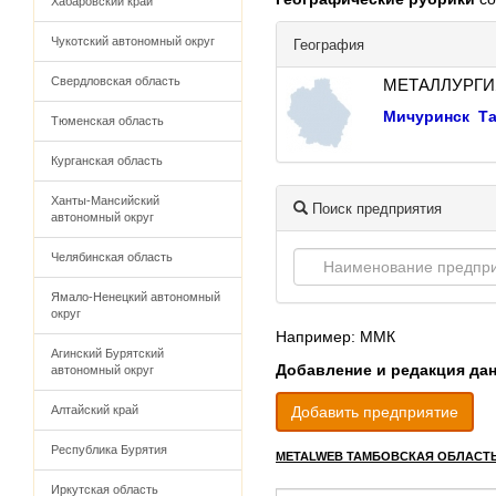
Хабаровский край
Чукотский автономный округ
География
Свердловская область
МЕТАЛЛУРГИ
Мичуринск
Т
Тюменская область
Курганская область
Ханты-Мансийский
Поиск предприятия
автономный округ
Челябинская область
Ямало-Ненецкий автономный
округ
Например: ММК
Агинский Бурятский
Добавление и редакция да
автономный округ
Алтайский край
Добавить предприятие
Республика Бурятия
METALWEB ТАМБОВСКАЯ ОБЛАСТ
Иркутская область