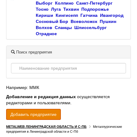
Выборг
Колпино
Санкт-Петербург
Тосно
Луга
Тихвин
Подпорожье
Кириши
Кингисепп
Гатчина
Ивангород
Сосновый Бор
Всеволожск
Пушкин
Волхов
Сланцы
Шлиссельбург
Отрадное
Поиск предприятия
Например: ММК
Добавление и редакция данных
осуществляется
редакторами и пользователями.
Добавить предприятие
METALWEB ЛЕНИНГРАДСКАЯ ОБЛАСТЬ И С-ПБ
Металлургические
предприятия в Ленинградской области и С-Пб