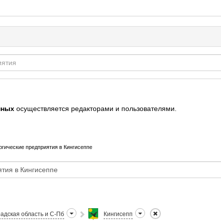
нных
осуществляется редакторами и пользователями.
гические предприятия в Кингисеппе
адская область и С-Пб
Кингисепп