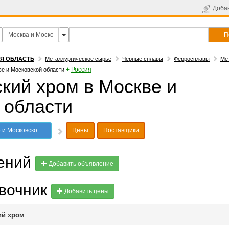
Доба
П
АЯ ОБЛАСТЬ
Металлургическое сырьё
Черные сплавы
Ферросплавы
Ме
+
Россия
е и Московской области
кий хром в Москве и
 области
ковской области
Цены
Поставщики
лений
Добавить объявление
авочник
Добавить цены
ий хром