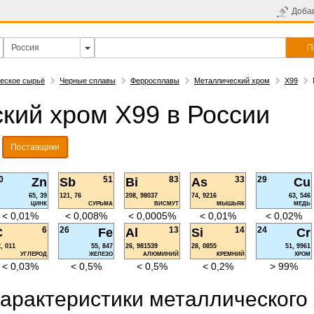
Доба
П
еское сырьё
Черные сплавы
Ферросплавы
Металлический хром
Х99
кий хром Х99 в России
Поставщики
0
51
83
33
29
Zn
Sb
Bi
As
Cu
65, 39
121, 76
208, 98037
74, 9216
63, 546
ЦИНК
СУРЬМА
ВИСМУТ
МЫШЬЯК
МЕДЬ
< 0,01%
< 0,008%
< 0,0005%
< 0,01%
< 0,02%
6
26
13
14
24
C
Fe
Al
Si
Cr
, 011
55, 847
26, 981539
28, 0855
51, 9961
УГЛЕРОД
ЖЕЛЕЗО
АЛЮМИНИЙ
КРЕМНИЙ
ХРОМ
< 0,03%
< 0,5%
< 0,5%
< 0,2%
> 99%
характеристики металлического