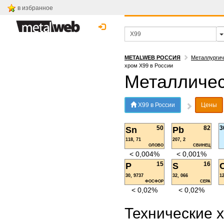
в избранное
METALWEB РОССИЯ
Металлургич
хром Х99 в России
Металличес
Х99 в России
Цены
50
82
3
Sn
Pb
118, 71
207, 2
ОЛОВО
СВИНЕЦ
< 0,004%
< 0,001%
15
16
P
S
30, 9737
32, 066
12
ФОСФОР
СЕРА
< 0,02%
< 0,02%
Технические 