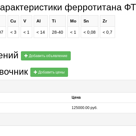
характеристики ферротитана Ф
Cu
V
Al
Ti
Mo
Sn
Zr
07
< 3
< 1
< 14
28-40
< 1
< 0,08
< 0,7
лений
Добавить объявление
авочник
Добавить цены
Цена
125000.00 руб.