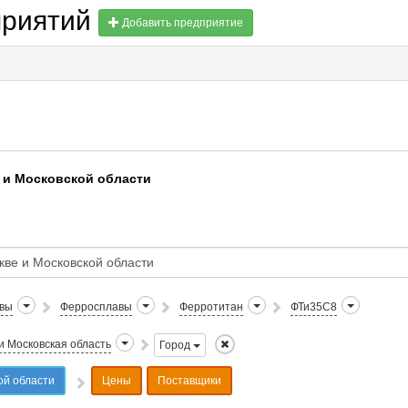
приятий
Добавить предприятие
 и Московской области
авы
Ферросплавы
Ферротитан
ФТи35С8
и Московская область
Город
ой области
Цены
Поставщики