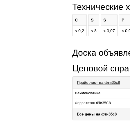
Технические 
C
Si
S
P
< 0,2
< 8
< 0,07
< 0,
Доска объяв
Ценовой спр
Прайс-лист на фти35с8
Наименование
Ферротитан ФТи35С8
Все цены на фти35с8