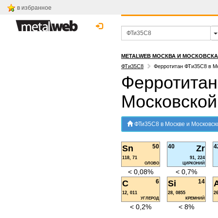
в избранное
METALWEB МОСКВА И МОСКОВСК
ФТи35С8
Ферротитан ФТи35С8 в М
Ферротитан
Московской
ФТи35С8 в Москве и Московск
50
40
4
Sn
Zr
118, 71
91, 224
ОЛОВО
ЦИРКОНИЙ
< 0,08%
< 0,7%
6
14
C
Si
A
12, 011
28, 0855
2
УГЛЕРОД
КРЕМНИЙ
< 0,2%
< 8%