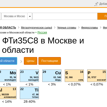
Доба
П
АЯ ОБЛАСТЬ
Металлургическое сырьё
Черные сплавы
Ферросплавы
Фе
+
Россия
оскве и Московской области
 ФТи35С8 в Москве и
 области
ой области
Цены
Поставщики
2
23
29
16
15
Mo
V
Cu
S
P
95, 94
50, 9415
63, 546
32, 066
30, 9737
МОЛИБДЕН
ВАНАДИЙ
МЕДЬ
СЕРА
ФОСФОР
< 1%
< 1%
< 3%
< 0,07%
< 0,07%
13
22
l
Ti
6, 981539
47, 88
АЛЮМИНИЙ
ТИТАН
< 14%
28-40%