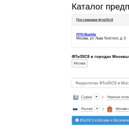
Каталог пред
Поставщики фти35с8
ПТО ВолНа
Москва, ул. Льва Толстого, д. 5
ФТи35С8 в городах Москвы
Москва
Сырьё
Черные спл
Россия
Москва 
ФТи35С8 в Москве и Московск