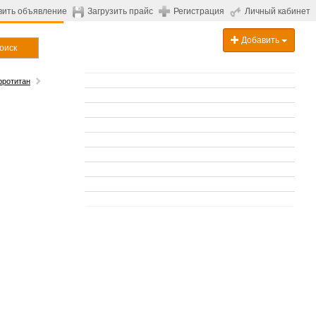
вить объявление
Загрузить прайс
Регистрация
Личный кабинет
Добавить
оиск
рротитан