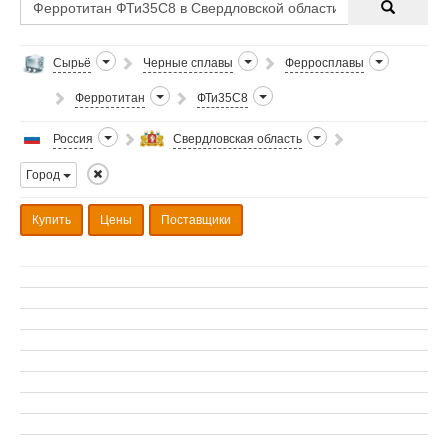
Сырьё
Черные сплавы
Ферросплавы
Ферротитан
ФТи35С8
Россия
Свердловская область
Город
Купить
Цены
Поставщики