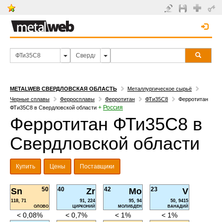
METALWEB СВЕРДЛОВСКАЯ ОБЛАСТЬ
Металлургическое сырьё
Черные сплавы
Ферросплавы
Ферротитан
ФТи35С8
Ферротитан
+
Россия
ФТи35С8 в Свердловской области
Ферротитан ФТи35С8 в
Свердловской области
Купить
Цены
Поставщики
50
40
42
23
Sn
Zr
Mo
V
118, 71
91, 224
95, 94
50, 9415
ОЛОВО
ЦИРКОНИЙ
МОЛИБДЕН
ВАНАДИЙ
< 0,08%
< 0,7%
< 1%
< 1%