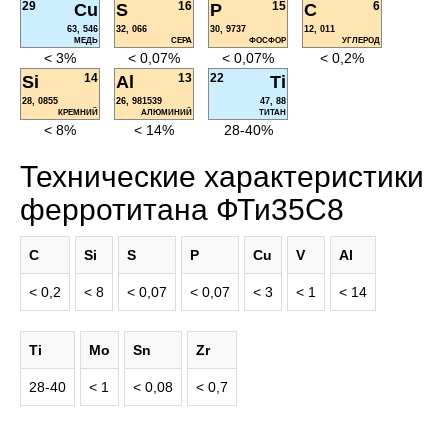
29
16
15
6
Cu
S
P
C
63, 546
32, 066
30, 9737
12, 011
МЕДЬ
СЕРА
ФОСФОР
УГЛЕРОД
< 3%
< 0,07%
< 0,07%
< 0,2%
14
13
22
Si
Al
Ti
28, 0855
26, 981539
47, 88
КРЕМНИЙ
АЛЮМИНИЙ
ТИТАН
< 8%
< 14%
28-40%
Технические характеристики
ферротитана ФТи35С8
C
Si
S
P
Cu
V
Al
< 0,2
< 8
< 0,07
< 0,07
< 3
< 1
< 14
Ti
Mo
Sn
Zr
28-40
< 1
< 0,08
< 0,7