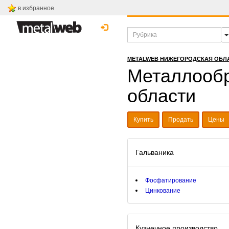
в избранное
METALWEB НИЖЕГОРОДСКАЯ ОБЛ
Металлообр
области
Купить
Продать
Цены
Гальваника
Фосфатирование
Цинкование
Кузнечное производство