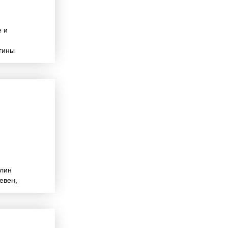
е и
егины
длин
евен,