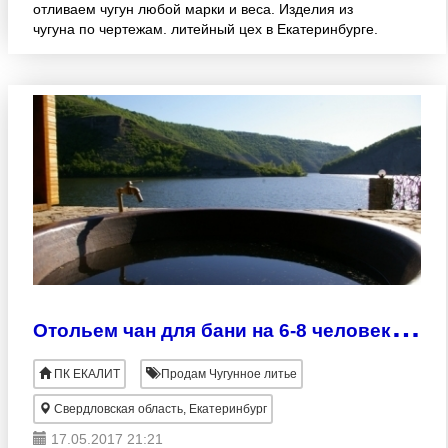
отливаем чугун любой марки и веса. Изделия из
чугуна по чертежам. литейный цех в Екатеринбурге.
О
тольем чан для бани на 6-8 человек для отдыха
ПК ЕКАЛИТ
Продам Чугунное литье
Свердловская область, Екатеринбург
17.05.2017 21:21