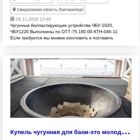
Свердловская область, Екатеринбург
08.11.2018 13:48
Чугунные балластирующие устройства ЧБУ-1020,
ЧБУ1220 Выполнены по ОТТ-75.180.00-КТН-046-11.
Если требуется мы можем изготовить и поставить
Утяжелители чугунные УЧК-159, УЧК219, УЧК273,
УЧК530, УЧК-7
К
упель чугунная для бани-это молодильный чан