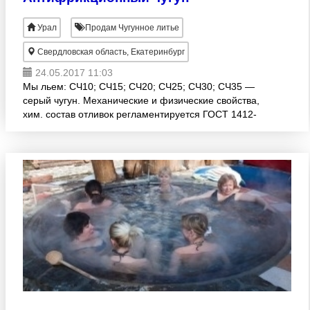
Урал
Продам Чугунное литье
Свердловская область, Екатеринбург
24.05.2017 11:03
Мы льем: СЧ10; СЧ15; СЧ20; СЧ25; СЧ30; СЧ35 —
серый чугун. Механические и физические свойства,
хим. состав отливок регламентируется ГОСТ 1412-
85. АЧС1, АЧС2, АЧС3, АЧС4, АЧС5, АЧС6, АЧВ1,
АЧВ