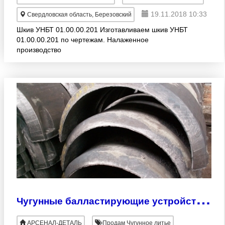
19.11.2018 10:33
Свердловская область, Березовский
Шкив УНБТ 01.00.00.201 Изготавливаем шкив УНБТ
01.00.00.201 по чертежам. Налаженное
производство
Ч
угунные балластирующие устройства ЧБУ-1020, ЧБУ1220 по ТУ и ОТТ
АРСЕНАЛ-ДЕТАЛЬ
Продам Чугунное литье