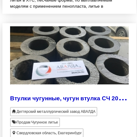
литья в ХТС, песчаные формы, по выплавляемым
моделям с применением пенопласта, литье в
землю, по газифицируемым моделям. Чугунная
плита применяется в каче
В
тулки чугунные, чугун втулка СЧ 20, 15, 25, 30, 35, 40; ГОСТ 1412 ВЧ, АЧС
Дегтярский металлургический завод АВАЛДА
Продам Чугунное литье
Свердловская область, Екатеринбург