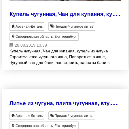
К
упель чугунная, Чан для купания, купель из чугуна
Арсенал-Деталь
Продам Чугунное литье
Свердловская область, Екатеринбург
28.08.2019 13:39
Купель чугунная, Чан для купания, купель из чугуна
Строительство чугунного чана, Попариться в чане,
Чугунный чан для бани, чан строить, карпаты бани в
чанах, Чан в бане, чан на костре, баня чан, стро
Л
итье из чугуна, плита чугунная, втулка чугунная, отливка чугунная
Арсенал-Деталь
Продам Чугунное литье
Свердловская область, Екатеринбург