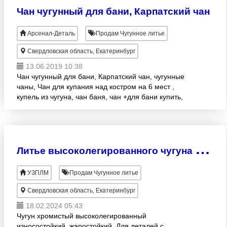
Чан чугунный для бани, Карпатский чан
Арсенал-Деталь
Продам Чугунное литье
Свердловская область, Екатеринбург
13.06.2019 10:38
Чан чугунный для бани, Карпатский чан, чугунные
чаны, Чан для купания над костром на 6 мест ,
купель из чугуна, чан баня, чан +для бани купить,
чан чугунный +для бани, чан +для бани цена,
чугунный ч
Л
итье высоколегированного чугуна ЧХ. Износостойкое литье
УЗПЛМ
Продам Чугунное литье
Свердловская область, Екатеринбург
18.02.2024 05:43
Чугун хромистый высоколегированный
износостойкий, жаростойкий. Для деталей с