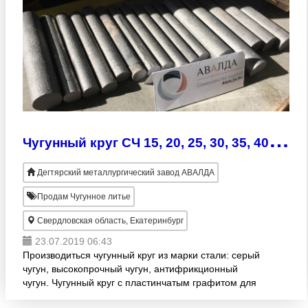
Ч
угунный круг СЧ 15, 20, 25, 30, 35, 40; ВЧ, АЧС ГОСТ 1412
Дегтярский металлургический завод АВАЛДА
Продам Чугунное литье
Свердловская область, Екатеринбург
23.07.2019 06:43
Производиться чугунный круг из марки стали: серый
чугун, высокопрочный чугун, антифрикционный
чугун. Чугунный круг с пластинчатым графитом для
отливок предусматриваются следующие марки