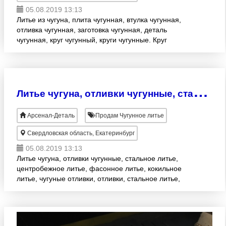
05.08.2019 13:13
Литье из чугуна, плита чугунная, втулка чугунная,
отливка чугунная, заготовка чугунная, деталь
чугунная, круг чугунный, круги чугунные. Круг
чугунный СЧ20 серый чугун, износостойкий чугун
ИЧХ круг д
Л
итье чугуна, отливки чугунные, стальное литье, центробежное литье, фасонное литье
Арсенал-Деталь
Продам Чугунное литье
Свердловская область, Екатеринбург
05.08.2019 13:13
Литье чугуна, отливки чугунные, стальное литье,
центробежное литье, фасонное литье, кокильное
литье, чугуные отливки, отливки, стальное литье,
литье чугуна литье стали, Литьё из стали 110Г13Л,
110Г13