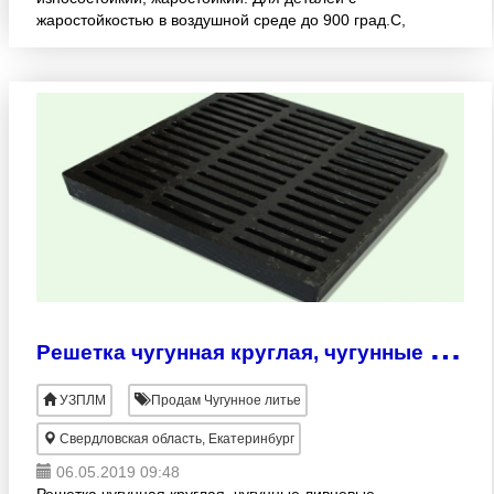
жаростойкостью в воздушной среде до 900 град.С,
износостойких при нормальной и повышенной
температурах, устойчивых п
Р
ешетка чугунная круглая, чугунные ливневые решетки
УЗПЛМ
Продам Чугунное литье
Свердловская область, Екатеринбург
06.05.2019 09:48