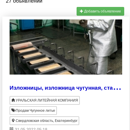
27 объявлений
Добавить объявление
И
зложницы, изложница чугунная, стальное и чугунное литье по чертежам
УРАЛЬСКАЯ ЛИТЕЙНАЯ КОМПАНИЯ
Продам Чугунное литье
Свердловская область, Екатеринбург
31.05.2022 05:18