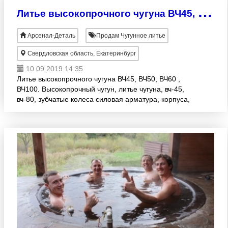
Л
итье высокопрочного чугуна ВЧ45, ВЧ50, ВЧ60 , ВЧ100.
Арсенал-Деталь
Продам Чугунное литье
Свердловская область, Екатеринбург
10.09.2019 14:35
Литье высокопрочного чугуна ВЧ45, ВЧ50, ВЧ60 ,
ВЧ100. Высокопрочный чугун, литье чугуна, вч-45,
вч-80, зубчатые колеса силовая арматура, корпуса,
станины валки, кронштейны холодильные плиты,
особо опр