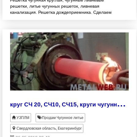
Решетка чугунная круглая, чугунные ливневые
решетки, литье чугунных решеток, ливневая
канализация. Решетка дождеприемника. Сделаем
Чугунный круг, чугунный круг СЧ 20, СЧ10, СЧ15,
СЧ25, СЧ30, СЧ35 Чу
к
руг СЧ 20, СЧ10, СЧ15, круги чугунные СЧ-25, СЧ30, СЧ35
УЗПЛМ
Продам Чугунное литье
Свердловская область, Екатеринбург