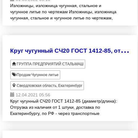
Изложницы, изложница чугунная, стальное и
чугунное литье по чертежам Изложницы, изложница
чугунная, стальное и чугунное литье по чертежам,
Металлургическая посуда, шлаковня, поддон,
пресс-формы для л
К
руг чугунный СЧ20 ГОСТ 1412-85, отливка чугунная СЧ-20 из наличия. Доставка по РФ, экспорт
ГРУППА ПРЕДПРИЯТИЙ СТАЛЬМАШ
Продам Чугунное литье
Свердловская область, Екатеринбург
12.04.2021 05:56
Круг чугунный СЧ20 ГОСТ 1412-85 (диаметр/длина):
Отгрузка из наличия от 1 штуки, доставка по
Екатеринбургу, по РФ - через транспортные
компании. 70х500мм - 6 штук - цена 2250 руб/шт;
100х500мм -