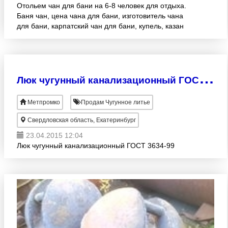
Отольем чан для бани на 6-8 человек для отдыха.
Баня чан, цена чана для бани, изготовитель чана
для бани, карпатский чан для бани, купель, казан
чугунный, чан чугунный, стоимость чана по России,
изго
Л
юк чугунный канализационный ГОСТ 3634-99
Метпромко
Продам Чугунное литье
Свердловская область, Екатеринбург
23.04.2015 12:04
Люк чугунный канализационный ГОСТ 3634-99