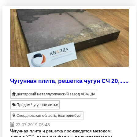
чугуна: СЧ10; С
Ч
угунная плита, решетка чугун СЧ 20, 15, 25, 30, 35, 40; ГОСТ 1412 ВЧ, АЧС
Дегтярский металлургический завод АВАЛДА
Продам Чугунное литье
Свердловская область, Екатеринбург
23.07.2019 06:43
Чугунная плита и решетка производится методом