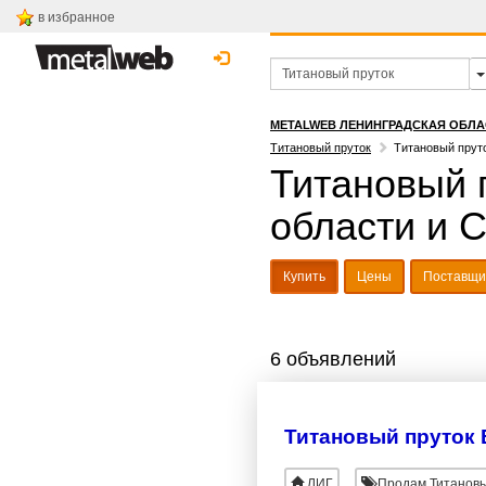
в избранное
METALWEB ЛЕНИНГРАДСКАЯ ОБЛА
Титановый пруток
Титановый пруто
Титановый п
области и 
Купить
Цены
Поставщи
6 объявлений
Титановый пруток В
ЛИГ
Продам Титановы