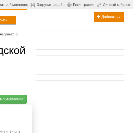
вить объявление
Загрузить прайс
Регистрация
Личный кабинет
Добавить
оиск
й прокат
дской
ь объявление
2014 14:49