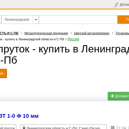
Доба
П
СТЬ И С-ПБ
Металлургическая продукция
Цветной металлопрокат
Титановы
+
Россия
к - купить в Ленинградской области и С-Пб
руток - купить в Ленингра
С-Пб
ки
Добавит
Т 1-0 Ф 10 мм
22.04.
й пруток
Ленинградская область и С-Пб, Санкт-Петербург