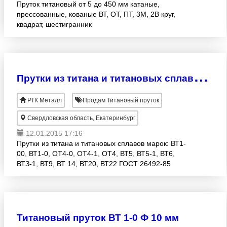
Пруток титановый от 5 до 450 мм катаные,
прессованные, кованые ВТ, ОТ, ПТ, 3М, 2В круг,
квадрат, шестигранник
http://www.metpromko.ru/tsvetnoy_metalloprokat/titan/krug_pruto
+7 (343) 200
П
рутки из титана и титановых сплавов марок: ВТ1-00, ВТ1-0, ОТ4-0, ОТ4-1, ОТ4, ВТ5, ВТ5-1, ВТ6, ВТЗ-1, ВТ9, ВТ 14, ВТ20, ВТ22 ГОСТ 26492-85 диаметром от 10 до 150мм.
РТК Металл
Продам Титановый пруток
Свердловская область, Екатеринбург
12.01.2015 17:16
Прутки из титана и титановых сплавов марок: ВТ1-
00, ВТ1-0, ОТ4-0, ОТ4-1, ОТ4, ВТ5, ВТ5-1, ВТ6,
ВТЗ-1, ВТ9, ВТ 14, ВТ20, ВТ22 ГОСТ 26492-85
диаметром от 10 до 150мм. Из наличия со склада в
г. Екатерин
Титановый пруток ВТ 1-0 Ф 10 мм