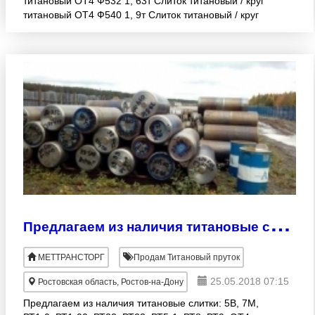
титановый ОТ4 Ф532 1, 63т Слиток титановый / круг
титановый ОТ4 Ф540 1, 9т Слиток титановый / круг
титановый ОТ4 Ф545 1, 78т Слиток титановый / круг
титано
П
редлагаем из наличия титановые слитки
МЕТТРАНСТОРГ
Продам Титановый пруток
25.05.2018 07:15
Ростовская область, Ростов-на-Дону
Предлагаем из наличия титановые слитки: 5В, 7М,