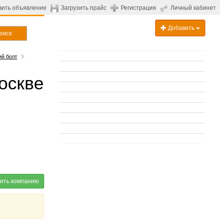
вить объявление
Загрузить прайс
Регистрация
Личный кабинет
Добавить
оиск
й болт
оскве
ить компанию