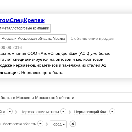
томСпецКрепеж
Металлоторговые компании
1 объявление продам
Москва и Московская область, Москва
09.09.2016
ша компания ООО «АтомСпецКрепёж» (АСК) уже более
ти лет специализируется на оптовой и мелкооптовой
одаже нержавеющих метизов и такелажа из сталей А2
ISI 304=12Х18Н9) и стали А4 (AISI 316=12Х03...
оставщик:
Нержавеющего болта.
йка
Нержавеющие метизы
Нержавеющий болт
и Московская область
Город