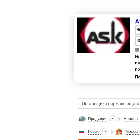
А
На
пя
пр
(A
П
Продукция
Нержаве
Россия
Москва 