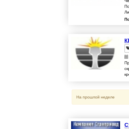
Че
По
Ли
по
П
К
Пр
ск
кр
вы
На прошлой неделе
С