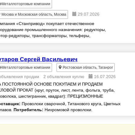
Металлоторговые компании
29.07.2026
Москва и Московская область, Москва
мпания «Станпривод» покупает отечественное
орудование промышленного назначения: редукторы,
тор-редукторы, трансформаторы, тельферы,
ектродвигатели, задвижки, насосы, гидротолкатели,
бедки, э...
утаров Сергей Васильевич
Металлоторговые компании
Ростовская область, Таганрог
объявления продам
2 объявления куплю
16.07.2026
А ПОСТОЯННОЙ ОСНОВЕ ПОКУПАЕМ И ПРОДАЕМ
ЛОВОЙ ПРОКАТ (круг, пруток, лист, лента, фольга, труба,
оволока, шестигранник, квадрат): ПРЕЦИЗИОННЫЕ
ЛАВЫ: 80НХС, 79НМ, 76НХД, ХН70Ю, Х20Н80, Х15Н60,
оставщик:
Проволоки сварочной, Титанового круга, Цветных
Н...
лавов.
Потребитель:
Нихромовой проволоки.