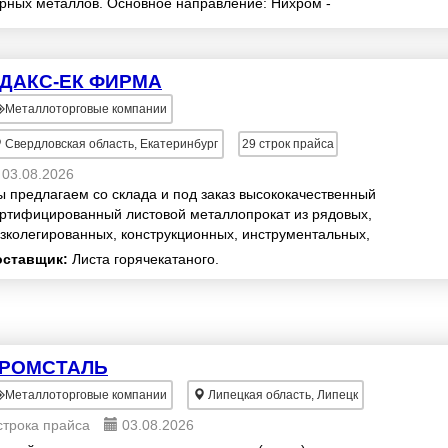
рных металлов. Основное направление: Нихром -
оволока Х15Н60, Х20Н80, Х20Н80-Н, нить Х20Н80 ВИ, ...
ДАКС-ЕК ФИРМА
Металлоторговые компании
Свердловская область, Екатеринбург
29
строк прайса
03.08.2026
 предлагаем со склада и под заказ высококачественный
ртифицированный листовой металлопрокат из рядовых,
зколегированных, конструкционных, инструментальных,
довых, строительных, котельных, жаро...
оставщик:
Листа горячекатаного.
РОМСТАЛЬ
Металлоторговые компании
Липецкая область, Липецк
строка прайса
03.08.2026