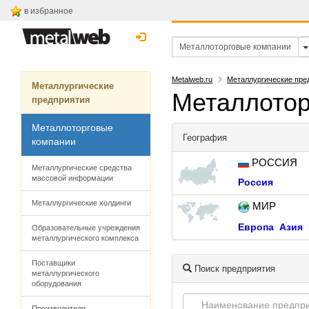
в избранное
Metalweb.ru
Металлургические пре
Металлургические
Металлотор
предприятия
Металлоторговые
География
компании
РОССИЯ
Металлургические средства
массовой информации
Россия
Металлургические холдинги
МИР
Европа
Азия
Образовательные учреждения
металлургического комплекса
Поставщики
Поиск предприятия
металлургического
оборудования
Производители