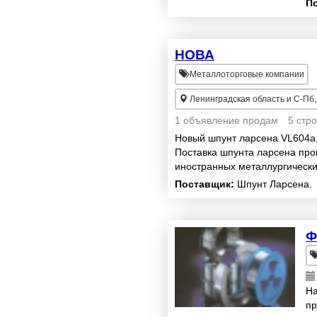
П
...
НОВА
Металлоторговые компании
Ленинградская область и С-Пб, С
1 объявление продам
5 стр
Новый шпунт ларсена VL604a,
Поставка шпунта ларсена про
иностранных металлургических 
Arcelor). Поставка замковых и
Поставщик:
Шпунт Ларсена.
Ф
На
пр