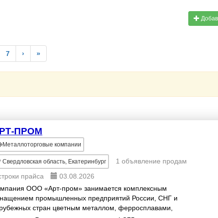
Добав
7
›
»
РТ-ПРОМ
Металлоторговые компании
1 объявление продам
Свердловская область, Екатеринбург
строки прайса
03.08.2026
мпания ООО «Арт-пром» занимается комплексным
нащением промышленных предприятий России, СНГ и
рубежных стран цветным металлом, ферросплавами,
леродосодержащей продукцией и т.д. НАША ПРОДУКЦИЯ: