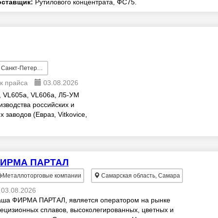
оставщик:
Рутилового концентрата, ФС75.
анкт-Петербург
ок прайса
03.08.2026
 VL605a, VL606a, Л5-УМ
изводства российских и
заводов (Евраз, Vitkovice,
 угловых элеме...
ИРМА ПАРТАЛ
Металлоторговые компании
Самарская область, Самара
03.08.2026
ша ФИРМА ПАРТАЛ, является оператором на рынке
ецизионных сплавов, высоколегированных, цветных и