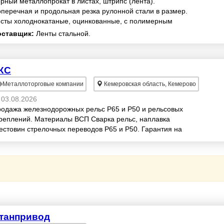
рный металлопрокат в листах, штрипс (лента).
перечная и продольная резка рулонной стали в размер.
сты холоднокатаные, оцинкованные, с полимерным
крытием.
оставщик:
Ленты стальной.
КС
Металлоторговые компании
Кемеровская область, Кемерово
03.08.2026
одажа железнодорожных рельс Р65 и Р50 и рельсовых
реплений. Материалы ВСП Сварка рельс, наплавка
естовин стрелочных переводов Р65 и Р50. Гарантия на
полненные работы до 5 лет.
танпривод