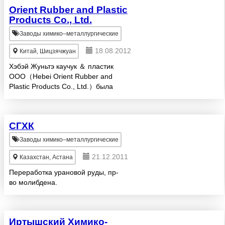
Orient Rubber and Plastic
Products Co., Ltd.
Заводы химико–металлургические
18.08.2012
Китай, Шицзячжуан
Хэбэй Жуньтэ каучук ＆ пластик
ООО（Hebei Orient Rubber and
Plastic Products Co., Ltd.）была
создана в 2001 году, компания
является научно-техническим
предприятием и проводит
СГХК
исследование, разработку, про...
Заводы химико–металлургические
21.12.2011
Казахстан, Астана
Переработка урановой руды, пр-
во молибдена.
Иртышский Химико-