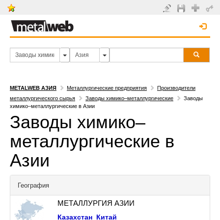
METALWEB АЗИЯ
Металлургические предприятия
Производители
металлургического сырья
Заводы химико–металлургические
Заводы
химико–металлургические в Азии
Заводы химико–
металлургические в
Азии
География
МЕТАЛЛУРГИЯ АЗИИ
Казахстан
Китай