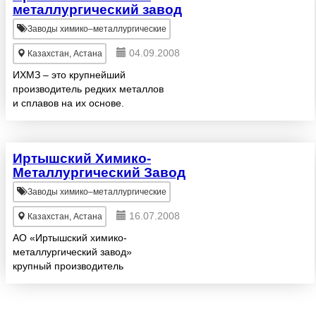
металлургический завод
Заводы химико–металлургические
04.09.2008
Казахстан, Астана
ИХМЗ – это крупнейший
производитель редких металлов
и сплавов на их основе.
Предприятие было создано в
1956 году для реализации
программы урансодержащих
Иртышский Химико-
продуктов для нужд СССР. Позже
Металлургический Завод
по политическим ...
Заводы химико–металлургические
16.07.2008
Казахстан, Астана
АО «Иртышский химико-
металлургический завод»
крупный производитель
высокочистых редких металлов:
ниобия, тантала, молибдена и
сплавов на их основе.