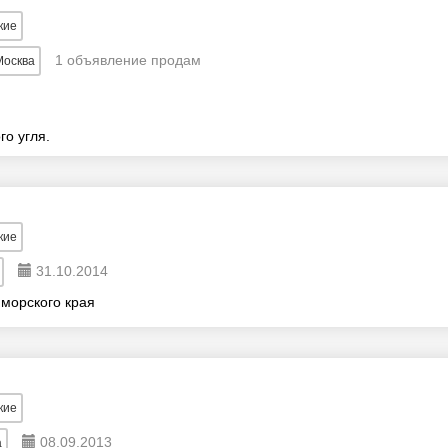
кие
1 объявление продам
Москва
о угля.
кие
31.10.2014
морского края
кие
08.09.2013
а