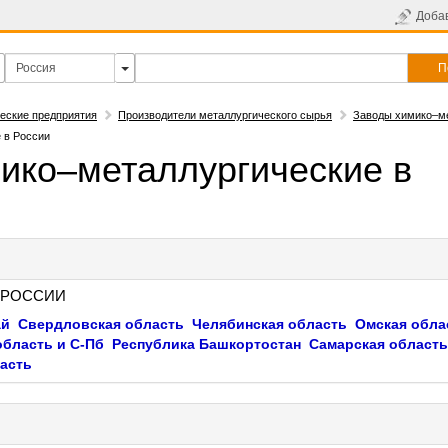
Доба
П
еские предприятия
Производители металлургического сырья
Заводы химико–м
 в России
ико–металлургические в
 РОССИИ
ай
Свердловская область
Челябинская область
Омская обла
область и С-Пб
Республика Башкортостан
Самарская область
асть