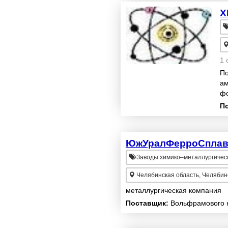
Х
1 
По
ам
фо
Мо
П
38
ЮжУралФерроСпла
Заводы химико–металлургичес
Челябинская область, Челябин
металлургическая компания
Поставщик:
Вольфрамового к