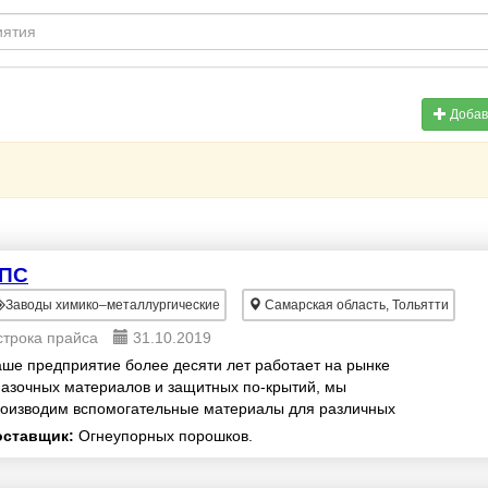
Добав
ПС
Заводы химико–металлургические
Самарская область, Тольятти
строка прайса
31.10.2019
ше предприятие более десяти лет работает на рынке
азочных материалов и защитных по-крытий, мы
оизводим вспомогательные материалы для различных
хнологических процессов.
оставщик:
Огнеупорных порошков.