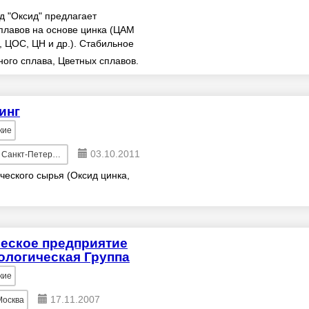
д "Оксид" предлагает
плавов на основе цинка (ЦАМ
, ЦОС, ЦН и др.). Стабильное
рентные ц...
ого сплава, Цветных сплавов.
инг
кие
03.10.2011
анкт-Петербург
ческого сырья (Оксид цинка,
еское предприятие
ологическая Группа
кие
17.11.2007
Москва