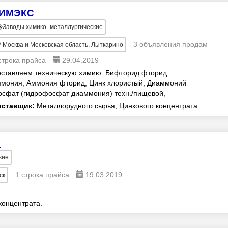
ИМЭКС
Заводы химико–металлургические
3 объявления продам
Москва и Московская область, Лыткарино
строка прайса
29.04.2019
ставляем техническую химию: Бифторид фторид
мония, Аммония фторид, Цинк хлористый, Диаммоний
сфат (гидрофосфат диаммония) техн./пищевой,
ноаммоний фосфат кормовой/техн., Перекись водорода
оставщик:
Металлорудного сырья, Цинкового концентрата.
%, ...
в
кие
1 строка прайса
19.03.2019
ск
онцентрата.