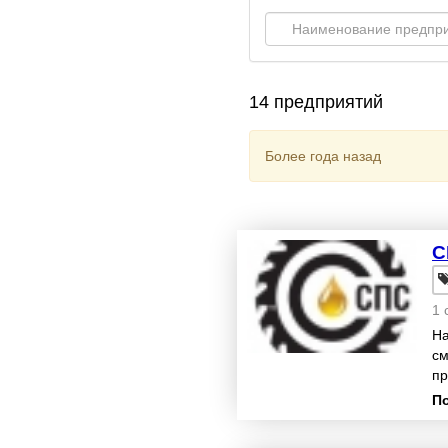
14 предприятий
Более года назад
С
1 
На
см
пр
те
П