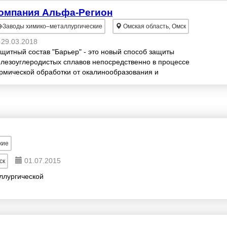
омпания Альфа-Регион
Заводы химико–металлургические
Омская область, Омск
29.03.2018
щитный состав "Барьер" - это новый способ защиты
лезоуглеродистых сплавов непосредственно в процессе
рмической обработки от окалинообразования и
езуглероживания. Комплекс в виде порошка, вмест...
кие
01.07.2015
ск
ллургической