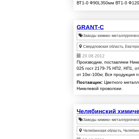
ВТ1-0 Ф90L350мм ВТ1-0 Ф12
ОТ4 Ф35L5800мм ОТ4 Ф60L5
Лист: ...
GRANT-C
Заводы химико–металлургичес
Свердловская область, Екатер
20.08.2012
Производим, поставляем Ник
025 гост 2179-75 НП2, НП1, о
от 10кг-100кг, Вся продукция
принимаем заявки, расматрив
Поставщик:
Цветного металл
Никелевой проволоки.
Челябинский химиче
Заводы химико–металлургичес
Челябинская область, Челябин