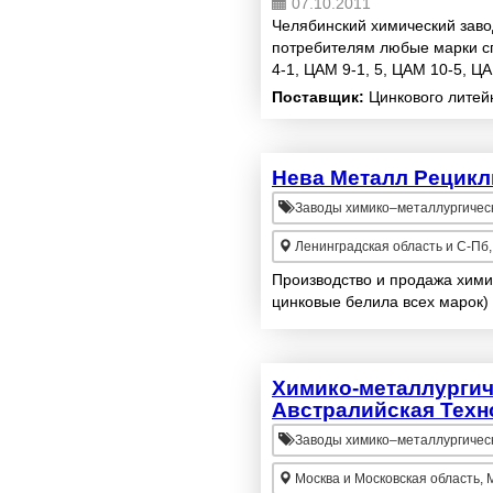
07.10.2011
Челябинский химический заво
потребителям любые марки с
4-1, ЦАМ 9-1, 5, ЦАМ 10-5, ЦА
качество в рамках ГОСТ, конку
Поставщик:
Цинкового литейн
Нева Металл Рецикл
Заводы химико–металлургичес
Ленинградская область и С-Пб, С
Производство и продажа хими
цинковые белила всех марок)
Химико-металлургич
Австралийская Техн
Заводы химико–металлургичес
Москва и Московская область, 