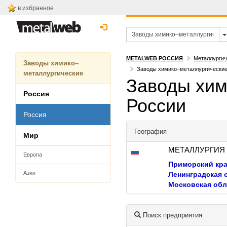
в избранное
METALWEB РОССИЯ
Металлургич
Заводы химико–
Заводы химико–металлургические
металлургические
Заводы хим
Россия
России
Россия
География
Мир
МЕТАЛЛУРГИЯ
Европа
Приморский кр
Азия
Ленинградская 
Московская обл
Поиск предприятия