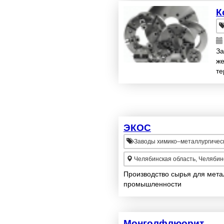
К
За
же
те
об
ЭКОС
Заводы химико–металлургичес
Челябинская область, Челябин
Производство сырья для мета
промышленности
Монголфлюорит