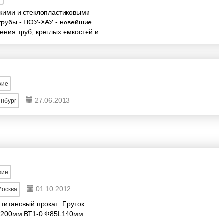
кими и стеклопластиковыми
трубы - НОУ-ХАУ - новейшие
ления труб, креглых емкостей и
ое про...
кие
27.06.2013
инбург
кие
01.10.2012
Москва
итановый прокат: Пруток
L200мм ВТ1-0 Ф85L140мм