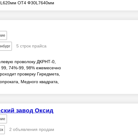
0L620мм ОТ4 Ф30L7640мм
010мм ОТ4-1 Ф200L1260мм
кие
5 строк прайса
инбург
елевую проволоку ДКРНТ-0,
т 99, 74%-99, 98% ежемесечно
 проходит проверку Гиредмета,
аем пр...
опроката, Медного квадрата,
ский завод Оксид
кие
2 объявления продам
ск