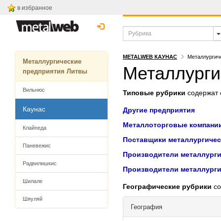
в избранное
METALWEB КАУНАС
Металлургич
Металлургические
Металлурги
предприятия Литвы
Вильнюс
Типовые рубрики
содержат с
Каунас
Другие предприятия
Металлоторговые компани
Клайпеда
Поставщики металлургичес
Паневежис
Производители металлурги
Радвилишкис
Производители металлурги
Шилале
Географические рубрики
со
Шяуляй
География