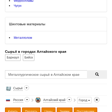
Ферросплавы
Чугун
Шихтовые материалы
Металлолом
Сырьё в городах Алтайского края
Барнаул
Бийск
Сырьё
Россия
Алтайский край
Город
Купить
Продать
Цены
Заявки
Поставщики