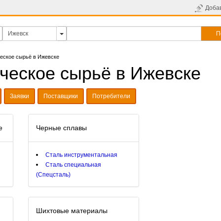
Доба
П
еское сырьё в Ижевске
ческое сырьё в Ижевске
Заявки
Поставщики
Потребители
е
Черные сплавы
Сталь инструментальная
Сталь специальная
(Спецсталь)
Шихтовые материалы