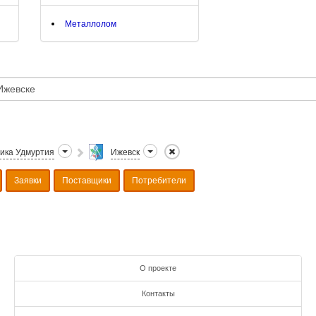
Металлолом
ика Удмуртия
Ижевск
Заявки
Поставщики
Потребители
О проекте
Контакты