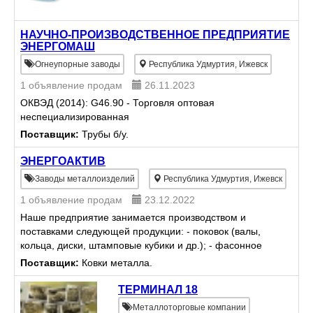
НАУЧНО-ПРОИЗВОДСТВЕННОЕ ПРЕДПРИЯТИЕ
ЭНЕРГОМАШ
Огнеупорные заводы
Республика Удмуртия, Ижевск
1 объявление продам
26.11.2023
ОКВЭД (2014): G46.90 - Торговля оптовая
неспециализированная
Поставщик:
Трубы б/у.
ЭНЕРГОАКТИВ
Заводы металлоизделий
Республика Удмуртия, Ижевск
1 объявление продам
23.12.2022
Наше предприятие занимается производством и
поставками следующей продукции: - поковок (валы,
кольца, диски, штамповые кубики и др.); - фасонное
и центробежное литье из чугуна, бронзы,
Поставщик:
Ковки металла.
жаропрочных, н...
ТЕРМИНАЛ 18
Металлоторговые компании