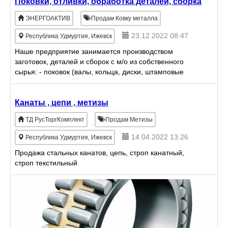
Поковки, отливки, обработка деталей, сборка
ЭНЕРГОАКТИВ
Продам Ковку металла
23.12.2022 08:47
Республика Удмуртия, Ижевск
Наше предприятие занимается производством
заготовок, деталей и сборок с м/о из собственного
сырья: - поковок (валы, кольца, диски, штамповые
кубики и др.); - фасонное и центробежное литье из
чугун
Канаты , цепи , метизы
ТД РусТоргКомплект
Продам Метизы
14.04.2022 13:26
Республика Удмуртия, Ижевск
Продажа стальных канатов, цепь, строп канатный,
строп текстильный