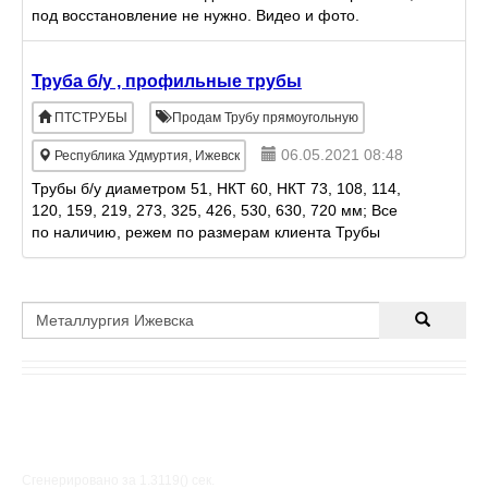
под восстановление не нужно. Видео и фото.
Оплата безналичным перечислением. Нала нет.
Труба б/у , профильные трубы
ПТСТРУБЫ
Продам Трубу прямоугольную
06.05.2021 08:48
Республика Удмуртия, Ижевск
Трубы б/у диаметром 51, НКТ 60, НКТ 73, 108, 114,
120, 159, 219, 273, 325, 426, 530, 630, 720 мм; Все
по наличию, режем по размерам клиента Трубы
профильные:15*15*1, 5 мм, 20*20*1, 5 мм, 40*20*1, 5
мм,
Сгенерировано за 1.3119() cек.