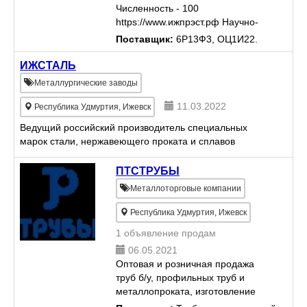
Численность - 100
https://www.ижпрэст.рф Научно-
производственное предприятие
Поставщик:
6Р13Ф3, ОЦ1И22.
ООО "Ижпрэст" основано в 1992
году. Основными направлениями
ИЖСТАЛЬ
деятельности предприятия
Металлургические заводы
являются...
11.03.2022
Республика Удмуртия, Ижевск
Ведущий российский производитель специальных
марок стали, нержавеющего проката и сплавов
ПТСТРУБЫ
Металлоторговые компании
Республика Удмуртия, Ижевск
1 объявление продам
06.05.2021
Оптовая и розничная продажа
труб б/у, профильных труб и
металлопроката, изготовление
металлоконструкций любой