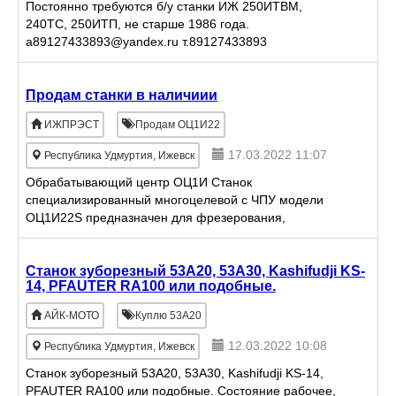
Постоянно требуются б/у станки ИЖ 250ИТВМ,
240ТС, 250ИТП, не старше 1986 года.
a89127433893@yandex.ru т.89127433893
Продам станки в наличиии
ИЖПРЭСТ
Продам ОЦ1И22
17.03.2022 11:07
Республика Удмуртия, Ижевск
Обрабатывающий центр ОЦ1И Станок
специализированный многоцелевой с ЧПУ модели
ОЦ1И22S предназначен для фрезерования,
сверления, зенкерования, развертывания,
растачивания и нарезания резьбы в условиях
Станок зуборезный 53А20, 53А30, Kashifudji KS-
14, PFAUTER RA100 или подобные.
АЙК-МОТО
Куплю 53А20
12.03.2022 10:08
Республика Удмуртия, Ижевск
Станок зуборезный 53А20, 53А30, Kashifudji KS-14,
PFAUTER RA100 или подобные. Состояние рабочее,