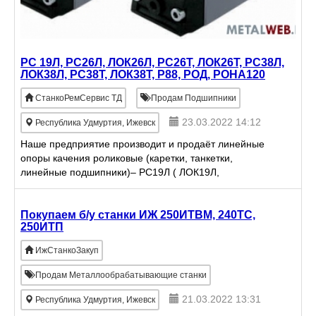
РС 19Л, РС26Л, ЛОК26Л, РС26Т, ЛОК26Т, РС38Л,
ЛОК38Л, РС38Т, ЛОК38Т, Р88, РОД, РОНА120
СтанкоРемСервис ТД
Продам Подшипники
23.03.2022 14:12
Республика Удмуртия, Ижевск
Наше предприятие производит и продаёт линейные
опоры качения роликовые (каретки, танкетки,
линейные подшипники)– РС19Л ( ЛОК19Л,
RUS19069 ), РС19Т ( ЛОК19Т, RUS19105 ), РС26Л (
ЛОК26Л, RUS26102 ), РС2
Покупаем б/у станки ИЖ 250ИТВМ, 240ТС,
250ИТП
ИжСтанкоЗакуп
Продам Металлообрабатывающие станки
21.03.2022 13:31
Республика Удмуртия, Ижевск