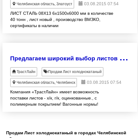
03.08.2015 07:54
Челябинская область, Златоуст
ЛИСТ СТАЛЬ 08Х13 6х1500х6000 мм в количестве
40 тонн , лист новый , производство ВМЗКО,
сертификаты в наличии
П
редлагаем широкий выбор листов г/к, х/к, zn, лкпоц-отсрочка до 90 дней!
ТрастЛайн
Продам Лист холоднокатаный
03.08.2015 07:54
Челябинская область, Челябинск
Компания «ТрастЛайн» имеет возможность
поставки листов - х/к, г/к, оцинкованные., с
полимерным покрытием! Вагонные нормы!
Отсрочка до 90 дней! Выгодные цены.
Продам Лист холоднокатаный в городах Челябинской