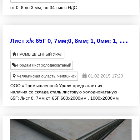
от 0, 8 до 3 мм, по 34 тыс с НДС
Л
ист х/к 65Г 0, 7мм;0, 8мм; 1, 0мм; 1, 2мм; 1, 5м; 2мм;2, 5мм; 3, 0мм с АТП
ПРОМЫШЛЕННЫЙ УРАЛ
Продам Лист холоднокатаный
01.02.2015 17:20
Челябинская область, Челябинск
ООО «Промышленный Урал» предлагает из
наличия со склада сталь листовую холоднокатаную
65Г: Лист 0, 7мм ст. 65Г 600х2000мм , 1000х2000мм
кол. 1, 2тн Лист 0, 8мм ст. 65Г 600х2000мм ,
1000х2000мм кол.