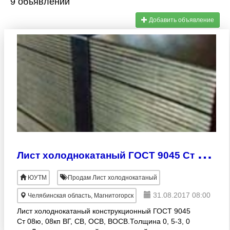
9 объявлений
Добавить объявление
Л
ист холоднокатаный ГОСТ 9045 Ст 08ю, 08кп ВГ, СВ, ОСВ, ВОСВ; ГОСТ 4041 Ст 08ю, 08юа
ЮУТМ
Продам Лист холоднокатаный
31.08.2017 08:00
Челябинская область, Магнитогорск
Лист холоднокатаный конструкционный ГОСТ 9045
Ст 08ю, 08кп ВГ, СВ, ОСВ, ВОСВ.Толщина 0, 5-3, 0