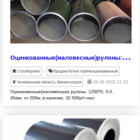
О
цинкованные(маловесные)рулоны:1250*0, 3-0, 45мм-32 000р/т
Стройпроект
Продам Рулон горячеоцинкованный
26.08.2015 12:32
Челябинская область, Магнитогорск
Оцинкованные(маловесные) рулоны :1250*0, 3-0,
45мм, от 200кг, в наличие, 32 000р/т-нал.