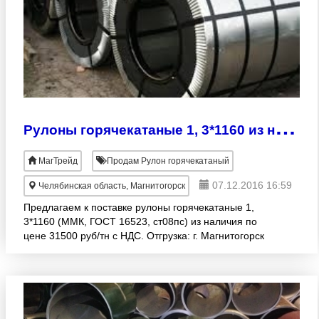
Р
улоны горячекатаные 1, 3*1160 из наличия
МагТрейд
Продам Рулон горячекатаный
07.12.2016 16:59
Челябинская область, Магнитогорск
Предлагаем к поставке рулоны горячекатаные 1,
3*1160 (ММК, ГОСТ 16523, ст08пс) из наличия по
цене 31500 руб/тн с НДС. Отгрузка: г. Магнитогорск