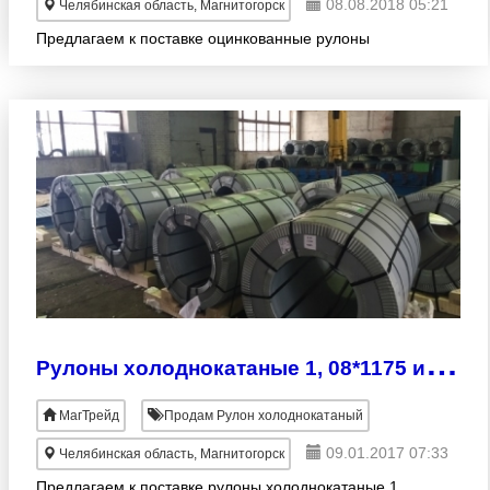
08.08.2018 05:21
Челябинская область, Магнитогорск
Предлагаем к поставке оцинкованные рулоны
Р
улоны холоднокатаные 1, 08*1175 из наличия
МагТрейд
Продам Рулон холоднокатаный
09.01.2017 07:33
Челябинская область, Магнитогорск
Предлагаем к поставке рулоны холоднокатаные 1,