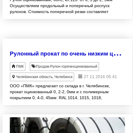
Осуществляем продольный и поперечный роспуск
рулонов. Стоимость поперечной резки составляет
1000руб./тн, продольной – 2000руб./тн. с НДС.
Миним
Р
улонный прокат по очень низким ценам! Услуги резки, доставка по РФ и СНГ!
ПМК
Продам Рулон горячеоцинкованный
27.11.2016 05:41
Челябинская область, Челябинск
ООО «ПМК» предлагает со склада в г. Челябинске,
прокат оцинкованный 0, 2-2, 0мм и с полимерным
покрытием 0, 4-0, 45мм: RAL 1014, 1015, 1018,
3005, 3009, 5002, 5005, 5021, 6002, 6005, 7004,
8017, 9003