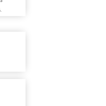
х3
,
,