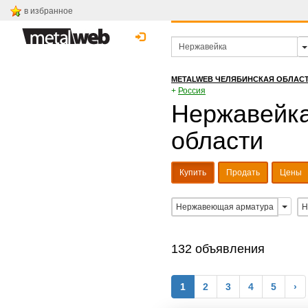
в избранное
METALWEB ЧЕЛЯБИНСКАЯ ОБЛАС
+
Россия
Нержавейка
области
Купить
Продать
Цены
Нержавеющая арматура
Н
132 объявления
1
2
3
4
5
›