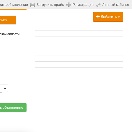
вить объявление
Загрузить прайс
Регистрация
Личный кабинет
Добавить
оиск
ской области
т
ь объявление