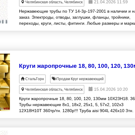
21.04.2026 11:59
Челябинская область, Челябинск
Нержавеющие трубы по ТУ 14-3р-197-2001 в наличии и н
заказ. Электроды, отводы, заглушки, фланцы, тройники,
переходы, круги, листы, фитинги. Любые размеры и марк
стали! 89000272888, 890289777
СтальГорн
Продам Круг нержавеющий
15.04.2026 10:20
Челябинская область, Челябинск
Круги жаропрочные 18, 80, 100, 120, 130мм 10Х23Н18. 360
Трубы нержавеющие 8х1, 18х2, 25х1, 5, 57х2, 102х3
12Х18Н10Т 360тр/тн. 1280р!!! Труба aisi 904L 426х10 3тн.
Трубы нержавеющие 219х6, 2