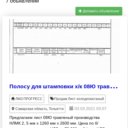
7 объявлений
Добавить объявление
П
олосу для штамповки х/к 08Ю травлен. производства НЛМК 2, 5 мм х 1258 мм х Ваш размер. Доставка по РФ.
ЛМЗ ПРОГРЕСС
Продам Лист холоднокатаный
03.03.2021 03:07
Самарская область, Тольятти
Предлагаем лист 08Ю травленый производства
НЛМК 2, 5 мм х 1260 мм х 2600 мм. Цена по б/