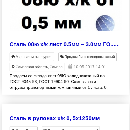
С
таль 08ю х/к лист 0.5мм – 3.0мм ГОСТ 9045-93, ГОСТ 19904-90
Мировая металлургия
Продам Лист холоднокатаный
10.05.2017 14:01
Самарская область, Самара
Продаем со склада лист 08Ю холоднокатаный по
ГОСТ 9045-93, ГОСТ 19904-90. Самовывоз и
отгрузка транспортными компаниями от 1 листа. 0,
5х1250х2500 в наличии 0, 6х1250х2500 в наличии 0,
7х1250х2500 в н
Сталь в рулонах х/к 0, 5х1250мм