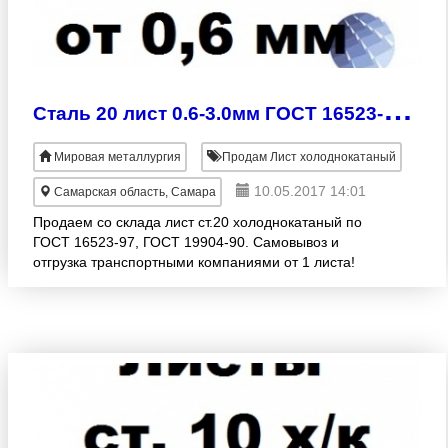
С
таль 20 лист 0.6-3.0мм ГОСТ 16523-97 ГОСТ 19904-90 холоднокатаный
Мировая металлургия
Продам Лист холоднокатаный
10.05.2017 14:01
Самарская область, Самара
Продаем со склада лист ст.20 холоднокатаный по
ГОСТ 16523-97, ГОСТ 19904-90. Самовывоз и
отгрузка транспортными компаниями от 1 листа!
Лист х/к сталь 20 толщина 0, 6х1250х2500 в наличии
Лист х/к стал