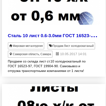
С
таль 10 лист 0.6-3.0мм ГОСТ 16523-97 ГОСТ 19904-90 холоднокатаный
Мировая металлургия
Продам Лист холоднокатаный
10.05.2017 14:01
Самарская область, Самара
Продаем со склада лист ст.10 холоднокатаный по
ГОСТ 16523-97, ГОСТ 19904-90. Самовывоз и
отгрузка транспортными компаниями от 1 листа!
Лист х/к сталь 10 толщина 0, 6х1250х2500 в наличии
Лист х/к стал