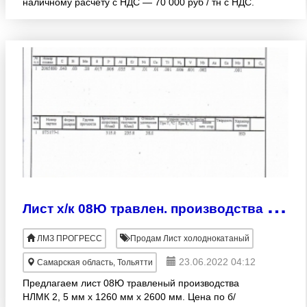
наличному расчету с НДС — 70 000 руб / тн с НДС.
Цена за наличный расчет — 63 000 руб / тн.
Относительное удлинен
Л
ист х/к 08Ю травлен. производства НЛМК 2, 5 мм х 1260 мм х 2600. Доставка по РФ.
ЛМЗ ПРОГРЕСС
Продам Лист холоднокатаный
23.06.2022 04:12
Самарская область, Тольятти
Предлагаем лист 08Ю травленый производства
НЛМК 2, 5 мм х 1260 мм х 2600 мм. Цена по б/