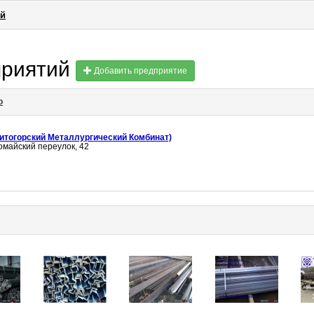
ой
приятий
Добавить предприятие
о
итогорский Металлургический Комбинат)
майский переулок, 42