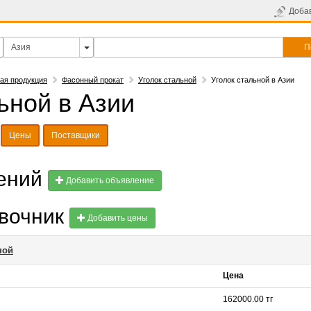
Доба
П
ая продукция
Фасонный прокат
Уголок стальной
Уголок стальной в Азии
ьной в Азии
Цены
Поставщики
лений
Добавить объявление
авочник
Добавить цены
ной
Цена
162000.00 тг