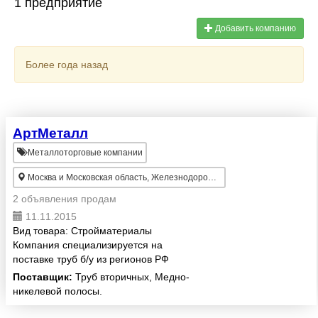
1 предприятие
Добавить компанию
Более года назад
АртМеталл
Металлоторговые компании
Москва и Московская область, Железнодорожный
2 объявления продам
11.11.2015
Вид товара: Стройматериалы
Компания специализируется на
поставке труб б/у из регионов РФ
и стран СНГ. Преимущества
Поставщик:
Труб вторичных, Медно-
компании: • Постоянные
никелевой полосы.
складские остатки труб б/у 5.000
тн • Постоянное наличие р...